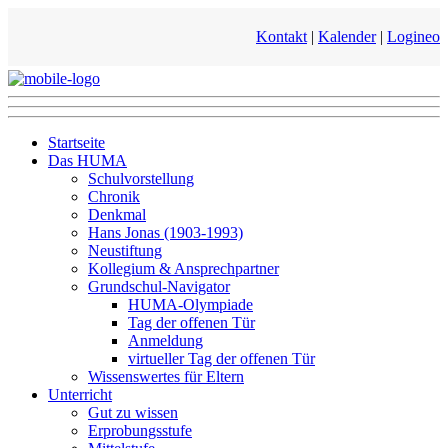
Kontakt
|
Kalender
|
Logineo
Startseite
Das HUMA
Schulvorstellung
Chronik
Denkmal
Hans Jonas (1903-1993)
Neustiftung
Kollegium & Ansprechpartner
Grundschul-Navigator
HUMA-Olympiade
Tag der offenen Tür
Anmeldung
virtueller Tag der offenen Tür
Wissenswertes für Eltern
Unterricht
Gut zu wissen
Erprobungsstufe