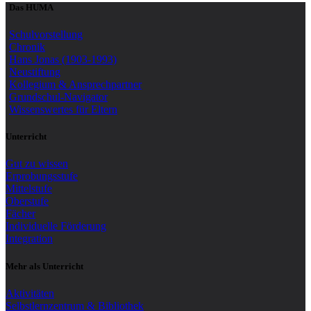
Das HUMA
Schulvorstellung
Chronik
Hans Jonas (1903-1993)
Neustiftung
Kollegium & Ansprechpartner
Grundschul-Navigator
Wissenswertes für Eltern
Unterricht
Gut zu wissen
Erprobungsstufe
Mittelstufe
Oberstufe
Fächer
Individuelle Förderung
Integration
Mehr als Unterricht
Aktivitäten
Selbstlernzentrum & Bibliothek