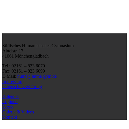
Stiftisches Humanistisches Gymnasium
Abteistr. 17
41061 Mönchengladbach
Tel.: 02161 – 823 6070
Fax: 02161 – 823 6099
E-Mail:
huma@huma-gym.de
Impressum
Datenschutzerklärung
Kalender
Logineo
News
Galerie & Videos
Kontakt