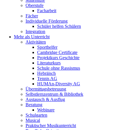
Mittelstufe
Oberstufe
Facharbeit
Fächer
Individuelle Förderung
Schüler helfen Schülern
Integration
Mehr als Unterricht
Aktivitäten
Sporthelfer
Cambridge Certificate
Projektkurs Geschichte
Literaturkurs
Schule ohne Rassismus
Hebräisch
Tennis AG
HUMAn-Diversity AG
Übermittagsbetreuung
Selbstlernzentrum & Bibliothek
Austausch & Ausflug
Beratung
Webinare
Schulgarten
Musical
Praktischer Musikunterricht