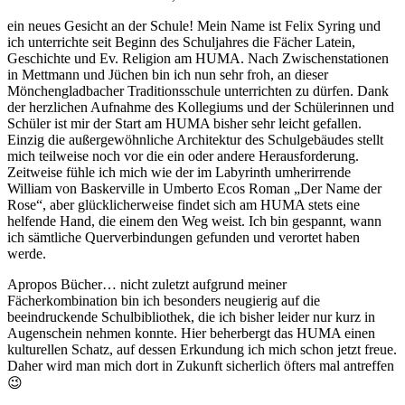
ein neues Gesicht an der Schule! Mein Name ist Felix Syring und
ich unterrichte seit Beginn des Schuljahres die Fächer Latein,
Geschichte und Ev. Religion am HUMA. Nach Zwischenstationen
in Mettmann und Jüchen bin ich nun sehr froh, an dieser
Mönchengladbacher Traditionsschule
unterrichten zu dürfen. Dank
der herzlichen Aufnahme des Kollegiums und der Schülerinnen und
Schüler ist mir der Start am HUMA bisher sehr leicht gefallen.
Einzig die außergewöhnliche Architektur des Schulgebäudes stellt
mich teilweise noch vor die ein oder andere Herausforderung.
Zeitweise fühle ich mich wie der im Labyrinth umherirrende
William von Baskerville in Umberto Ecos Roman „Der Name der
Rose“, aber glücklicherweise findet sich am HUMA stets eine
helfende Hand, die einem den Weg weist. Ich bin gespannt, wann
ich sämtliche Querverbindungen gefunden und verortet haben
werde.
Apropos Bücher… nicht zuletzt aufgrund meiner
Fächerkombination bin ich besonders neugierig auf die
beeindruckende Schulbibliothek, die ich bisher leider nur kurz in
Augenschein nehmen konnte. Hier beherbergt das HUMA einen
kulturellen Schatz, auf dessen Erkundung ich mich schon jetzt freue.
Daher wird man mich dort in Zukunft sicherlich öfters mal antreffen
😉