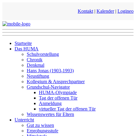
Kontakt
|
Kalender
|
Logineo
Startseite
Das HUMA
Schulvorstellung
Chronik
Denkmal
Hans Jonas (1903-1993)
Neustiftung
Kollegium & Ansprechpartner
Grundschul-Navigator
HUMA-Olympiade
Tag der offenen Tür
Anmeldung
virtueller Tag der offenen Tür
Wissenswertes für Eltern
Unterricht
Gut zu wissen
Erprobungsstufe