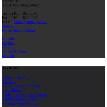
Abteistr. 17
41061 Mönchengladbach
Tel.: 02161 – 823 6070
Fax: 02161 – 823 6099
E-Mail:
huma@huma-gym.de
Impressum
Datenschutzerklärung
Kalender
Logineo
News
Galerie & Videos
Kontakt
Das HUMA
Schulvorstellung
Chronik
Hans Jonas (1903-1993)
Neustiftung
Kollegium & Ansprechpartner
Grundschul-Navigator
Wissenswertes für Eltern