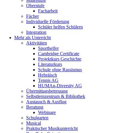
Mittelstufe
Oberstufe
Facharbeit
Fächer
Individuelle Förderung
Schüler helfen Schülern
Integration
Mehr als Unterricht
Aktivitäten
Sporthelfer
Cambridge Certificate
Projektkurs Geschichte
Literaturkurs
Schule ohne Rassismus
Hebräisch
Tennis AG
HUMAn-Diversity AG
Übermittagsbetreuung
Selbstlernzentrum & Bibliothek
Austausch & Ausflug
Beratung
Webinare
Schulgarten
Musical
Praktischer Musikunterricht