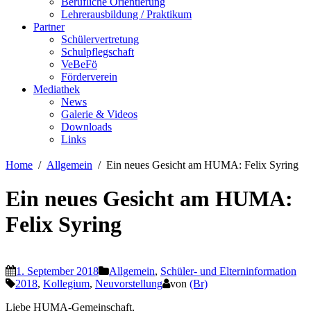
Berufliche Orientierung
Lehrerausbildung / Praktikum
Partner
Schülervertretung
Schulpflegschaft
VeBeFö
Förderverein
Mediathek
News
Galerie & Videos
Downloads
Links
Home
Allgemein
Ein neues Gesicht am HUMA: Felix Syring
Ein neues Gesicht am HUMA:
Felix Syring
1. September 2018
Allgemein
,
Schüler- und Elterninformation
2018
,
Kollegium
,
Neuvorstellung
von
(Br)
Liebe HUMA-Gemeinschaft,