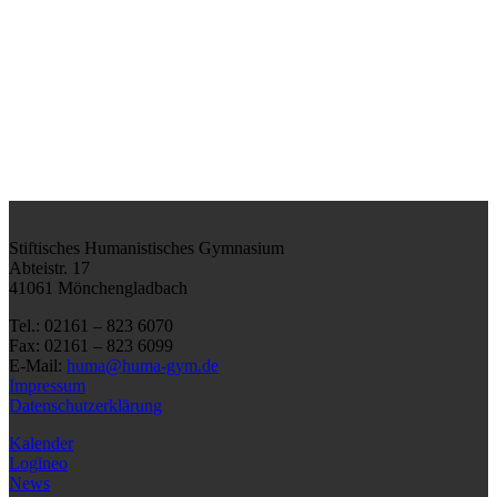
Stiftisches Humanistisches Gymnasium
Abteistr. 17
41061 Mönchengladbach
Tel.: 02161 – 823 6070
Fax: 02161 – 823 6099
E-Mail:
huma@huma-gym.de
Impressum
Datenschutzerklärung
Kalender
Logineo
News