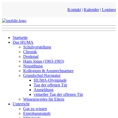
Kontakt
|
Kalender
|
Logineo
Startseite
Das HUMA
Schulvorstellung
Chronik
Denkmal
Hans Jonas (1903-1993)
Neustiftung
Kollegium & Ansprechpartner
Grundschul-Navigator
HUMA-Olympiade
Tag der offenen Tür
Anmeldung
virtueller Tag der offenen Tür
Wissenswertes für Eltern
Unterricht
Gut zu wissen
Erprobungsstufe