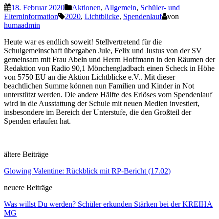
18. Februar 2020
Aktionen
,
Allgemein
,
Schüler- und
Elterninformation
2020
,
Lichtblicke
,
Spendenlauf
von
humaadmin
Heute war es endlich soweit! Stellvertretend für die
Schulgemeinschaft übergaben Jule, Felix und Justus von der SV
gemeinsam mit Frau Abeln und Herrn Hoffmann in den Räumen der
Redaktion von Radio 90,1 Mönchengladbach einen Scheck in Höhe
von 5750 EU an die Aktion Lichtblicke e.V.. Mit dieser
beachtlichen Summe können nun Familien und Kinder in Not
unterstützt werden. Die andere Hälfte des Erlöses vom Spendenlauf
wird in die Ausstattung der Schule mit neuen Medien investiert,
insbesondere im Bereich der Unterstufe, die den Großteil der
Spenden erlaufen hat.
ältere Beiträge
Glowing Valentine: Rückblick mit RP-Bericht (17.02)
neuere Beiträge
Was willst Du werden? Schüler erkunden Stärken bei der KREIHA
MG