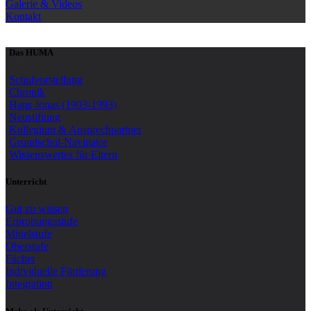
Galerie & Videos
Kontakt
Das HUMA
Schulvorstellung
Chronik
Hans Jonas (1903-1993)
Neustiftung
Kollegium & Ansprechpartner
Grundschul-Navigator
Wissenswertes für Eltern
Unterricht
Gut zu wissen
Erprobungsstufe
Mittelstufe
Oberstufe
Fächer
Individuelle Förderung
Integration