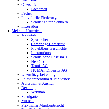
Mittelstufe
Oberstufe
Facharbeit
Fächer
Individuelle Förderung
Schüler helfen Schülern
Integration
Mehr als Unterricht
Aktivitäten
Sporthelfer
Cambridge Certificate
Projektkurs Geschichte
Literaturkurs
Schule ohne Rassismus
Hebräisch
Tennis AG
HUMAn-Diversity AG
Übermittagsbetreuung
Selbstlernzentrum & Bibliothek
Austausch & Ausflug
Beratung
Webinare
Schulgarten
Musical
Praktischer Musikunterricht