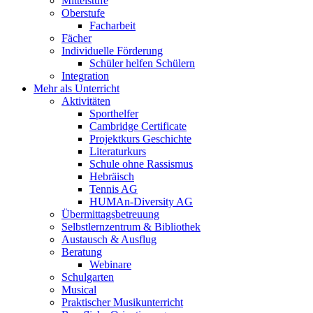
Mittelstufe
Oberstufe
Facharbeit
Fächer
Individuelle Förderung
Schüler helfen Schülern
Integration
Mehr als Unterricht
Aktivitäten
Sporthelfer
Cambridge Certificate
Projektkurs Geschichte
Literaturkurs
Schule ohne Rassismus
Hebräisch
Tennis AG
HUMAn-Diversity AG
Übermittagsbetreuung
Selbstlernzentrum & Bibliothek
Austausch & Ausflug
Beratung
Webinare
Schulgarten
Musical
Praktischer Musikunterricht