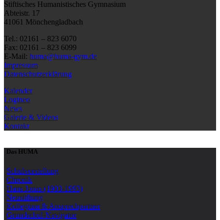
Stiftisches Humanistisches Gymnasium
Abteistr. 17
41061 Mönchengladbach
Tel.: 02161 – 823 6070
Fax: 02161 – 823 6099
E-Mail:
huma@huma-gym.de
Impressum
Datenschutzerklärung
Kalender
Logineo
News
Galerie & Videos
Kontakt
Das HUMA
Schulvorstellung
Chronik
Hans Jonas (1903-1993)
Neustiftung
Kollegium & Ansprechpartner
Grundschul-Navigator