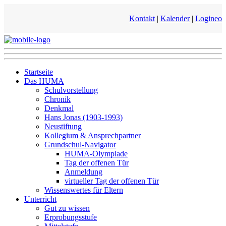
Kontakt
|
Kalender
|
Logineo
Startseite
Das HUMA
Schulvorstellung
Chronik
Denkmal
Hans Jonas (1903-1993)
Neustiftung
Kollegium & Ansprechpartner
Grundschul-Navigator
HUMA-Olympiade
Tag der offenen Tür
Anmeldung
virtueller Tag der offenen Tür
Wissenswertes für Eltern
Unterricht
Gut zu wissen
Erprobungsstufe