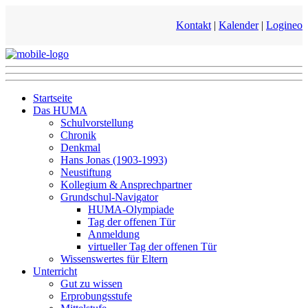
Kontakt
|
Kalender
|
Logineo
Startseite
Das HUMA
Schulvorstellung
Chronik
Denkmal
Hans Jonas (1903-1993)
Neustiftung
Kollegium & Ansprechpartner
Grundschul-Navigator
HUMA-Olympiade
Tag der offenen Tür
Anmeldung
virtueller Tag der offenen Tür
Wissenswertes für Eltern
Unterricht
Gut zu wissen
Erprobungsstufe