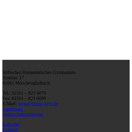
Stiftisches Humanistisches Gymnasium
Abteistr. 17
41061 Mönchengladbach
Tel.: 02161 – 823 6070
Fax: 02161 – 823 6099
E-Mail:
huma@huma-gym.de
Impressum
Datenschutzerklärung
Kalender
Logineo