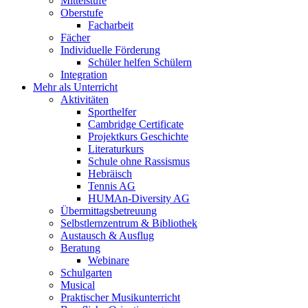
Mittelstufe
Oberstufe
Facharbeit
Fächer
Individuelle Förderung
Schüler helfen Schülern
Integration
Mehr als Unterricht
Aktivitäten
Sporthelfer
Cambridge Certificate
Projektkurs Geschichte
Literaturkurs
Schule ohne Rassismus
Hebräisch
Tennis AG
HUMAn-Diversity AG
Übermittagsbetreuung
Selbstlernzentrum & Bibliothek
Austausch & Ausflug
Beratung
Webinare
Schulgarten
Musical
Praktischer Musikunterricht