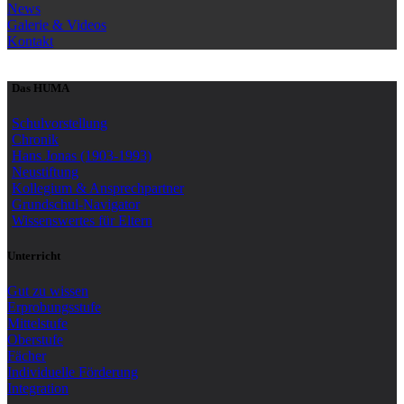
News
Galerie & Videos
Kontakt
Das HUMA
Schulvorstellung
Chronik
Hans Jonas (1903-1993)
Neustiftung
Kollegium & Ansprechpartner
Grundschul-Navigator
Wissenswertes für Eltern
Unterricht
Gut zu wissen
Erprobungsstufe
Mittelstufe
Oberstufe
Fächer
Individuelle Förderung
Integration