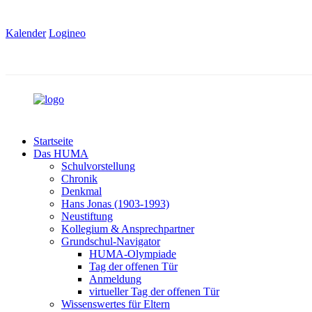
Kalender
Logineo
Startseite
Das HUMA
Schulvorstellung
Chronik
Denkmal
Hans Jonas (1903-1993)
Neustiftung
Kollegium & Ansprechpartner
Grundschul-Navigator
HUMA-Olympiade
Tag der offenen Tür
Anmeldung
virtueller Tag der offenen Tür
Wissenswertes für Eltern