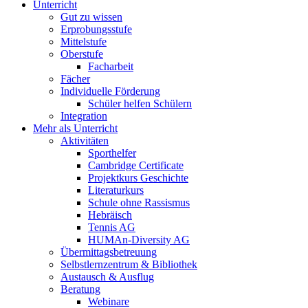
Unterricht
Gut zu wissen
Erprobungsstufe
Mittelstufe
Oberstufe
Facharbeit
Fächer
Individuelle Förderung
Schüler helfen Schülern
Integration
Mehr als Unterricht
Aktivitäten
Sporthelfer
Cambridge Certificate
Projektkurs Geschichte
Literaturkurs
Schule ohne Rassismus
Hebräisch
Tennis AG
HUMAn-Diversity AG
Übermittagsbetreuung
Selbstlernzentrum & Bibliothek
Austausch & Ausflug
Beratung
Webinare