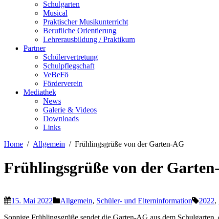
Schulgarten
Musical
Praktischer Musikunterricht
Berufliche Orientierung
Lehrerausbildung / Praktikum
Partner
Schülervertretung
Schulpflegschaft
VeBeFö
Förderverein
Mediathek
News
Galerie & Videos
Downloads
Links
Home
Allgemein
Frühlingsgrüße von der Garten-AG
Frühlingsgrüße von der Garte
15. Mai 2022
Allgemein
,
Schüler- und Elterninformation
2022
,
Sonnige Frühlingsgrüße sendet die Garten-AG aus dem Schulgarten, d