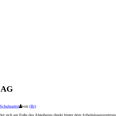
n-AG
Schulgarten
von
(Br)
er sich am Fuße des Abteibergs direkt hinter dem Arbeitslosenzentrum