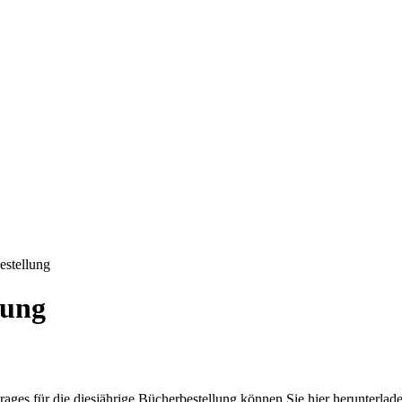
estellung
lung
ages für die diesjährige Bücherbestellung können Sie hier herunterlad