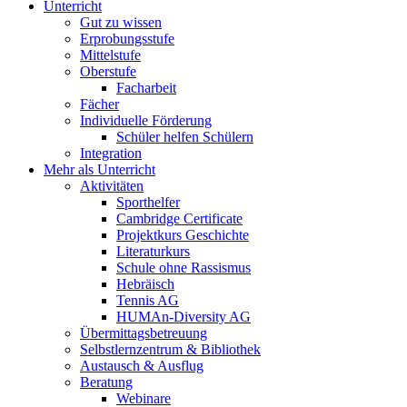
Unterricht
Gut zu wissen
Erprobungsstufe
Mittelstufe
Oberstufe
Facharbeit
Fächer
Individuelle Förderung
Schüler helfen Schülern
Integration
Mehr als Unterricht
Aktivitäten
Sporthelfer
Cambridge Certificate
Projektkurs Geschichte
Literaturkurs
Schule ohne Rassismus
Hebräisch
Tennis AG
HUMAn-Diversity AG
Übermittagsbetreuung
Selbstlernzentrum & Bibliothek
Austausch & Ausflug
Beratung
Webinare