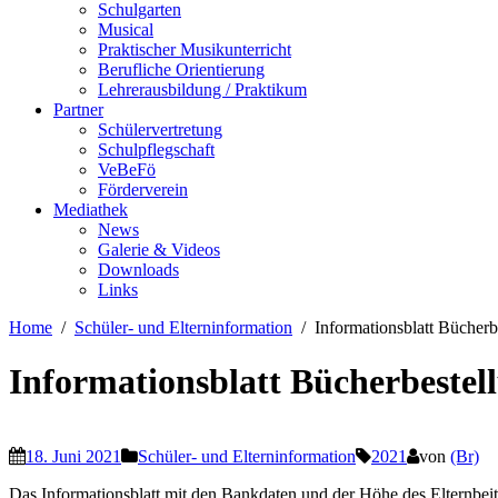
Schulgarten
Musical
Praktischer Musikunterricht
Berufliche Orientierung
Lehrerausbildung / Praktikum
Partner
Schülervertretung
Schulpflegschaft
VeBeFö
Förderverein
Mediathek
News
Galerie & Videos
Downloads
Links
Home
Schüler- und Elterninformation
Informationsblatt Bücherb
Informationsblatt Bücherbestel
18. Juni 2021
Schüler- und Elterninformation
2021
von
(Br)
Das Informationsblatt mit den Bankdaten und der Höhe des Elternbeitr