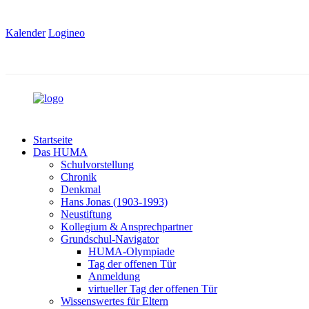
Kalender
Logineo
Startseite
Das HUMA
Schulvorstellung
Chronik
Denkmal
Hans Jonas (1903-1993)
Neustiftung
Kollegium & Ansprechpartner
Grundschul-Navigator
HUMA-Olympiade
Tag der offenen Tür
Anmeldung
virtueller Tag der offenen Tür
Wissenswertes für Eltern