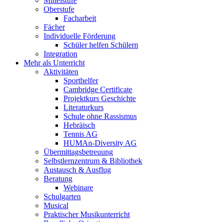
Mittelstufe
Oberstufe
Facharbeit
Fächer
Individuelle Förderung
Schüler helfen Schülern
Integration
Mehr als Unterricht
Aktivitäten
Sporthelfer
Cambridge Certificate
Projektkurs Geschichte
Literaturkurs
Schule ohne Rassismus
Hebräisch
Tennis AG
HUMAn-Diversity AG
Übermittagsbetreuung
Selbstlernzentrum & Bibliothek
Austausch & Ausflug
Beratung
Webinare
Schulgarten
Musical
Praktischer Musikunterricht