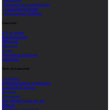
Neustiftung
Kollegium & Ansprechpartner
Grundschul-Navigator
Wissenswertes für Eltern
Unterricht
Gut zu wissen
Erprobungsstufe
Mittelstufe
Oberstufe
Fächer
Individuelle Förderung
Integration
Mehr als Unterricht
Aktivitäten
Selbstlernzentrum & Bibliothek
Austausch & Ausflug
Beratung
Schulgarten
Eine (Musik)Schule für alle
Musical
Berufliche Orientierung