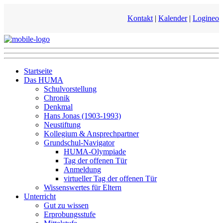
Kontakt
|
Kalender
|
Logineo
Startseite
Das HUMA
Schulvorstellung
Chronik
Denkmal
Hans Jonas (1903-1993)
Neustiftung
Kollegium & Ansprechpartner
Grundschul-Navigator
HUMA-Olympiade
Tag der offenen Tür
Anmeldung
virtueller Tag der offenen Tür
Wissenswertes für Eltern
Unterricht
Gut zu wissen
Erprobungsstufe