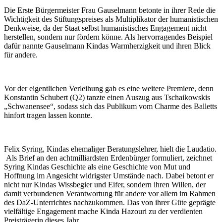
Die Erste Bürgermeister Frau Gauselmann betonte in ihrer Rede die
Wichtigkeit des Stiftungspreises als Multiplikator der humanistischen
Denkweise, da der Staat selbst humanistisches Engagement nicht
herstellen, sondern nur fördern könne. Als hervorragendes Beispiel
dafür nannte Gauselmann Kindas Warmherzigkeit und ihren Blick
für andere.
Vor der eigentlichen Verleihung gab es eine weitere Premiere, denn
Konstantin Schubert (Q2) tanzte einen Auszug aus Tschaikowskis
„Schwanensee“, sodass sich das Publikum vom Charme des Balletts
hinfort tragen lassen konnte.
Felix Syring, Kindas ehemaliger Beratungslehrer, hielt die Laudatio.
Als Brief an den achtmilliardsten Erdenbürger formuliert, zeichnet
Syring Kindas Geschichte als eine Geschichte von Mut und
Hoffnung im Angesicht widrigster Umstände nach. Dabei betont er
nicht nur Kindas Wissbegier und Eifer, sondern ihren Willen, der
damit verbundenen Verantwortung für andere vor allem im Rahmen
des DaZ-Unterrichtes nachzukommen. Das von ihrer Güte geprägte
vielfältige Engagement mache Kinda Hazouri zu der verdienten
Preisträgerin dieses Jahr.