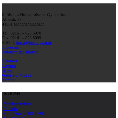
Stiftisches Humanistisches Gymnasium
Abteistr. 17
41061 Mönchengladbach
Tel.: 02161 – 823 6070
Fax: 02161 – 823 6099
E-Mail:
huma@huma-gym.de
Impressum
Datenschutzerklärung
Kalender
Logineo
News
Galerie & Videos
Kontakt
Das HUMA
Schulvorstellung
Chronik
Hans Jonas (1903-1993)