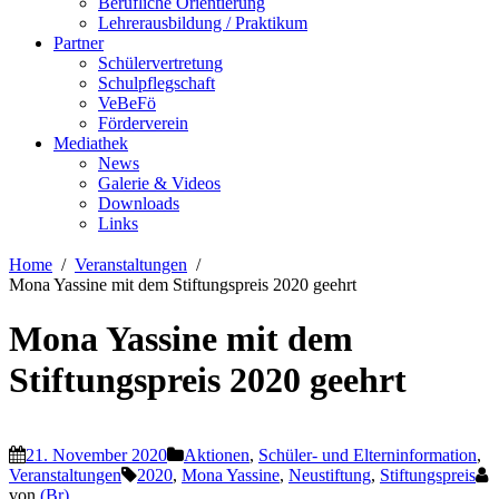
Berufliche Orientierung
Lehrerausbildung / Praktikum
Partner
Schülervertretung
Schulpflegschaft
VeBeFö
Förderverein
Mediathek
News
Galerie & Videos
Downloads
Links
Home
Veranstaltungen
Mona Yassine mit dem Stiftungspreis 2020 geehrt
Mona Yassine mit dem
Stiftungspreis 2020 geehrt
21. November 2020
Aktionen
,
Schüler- und Elterninformation
,
Veranstaltungen
2020
,
Mona Yassine
,
Neustiftung
,
Stiftungspreis
von
(Br)