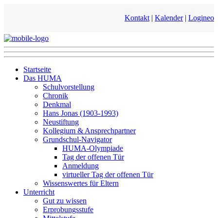
Kontakt
|
Kalender
|
Logineo
Startseite
Das HUMA
Schulvorstellung
Chronik
Denkmal
Hans Jonas (1903-1993)
Neustiftung
Kollegium & Ansprechpartner
Grundschul-Navigator
HUMA-Olympiade
Tag der offenen Tür
Anmeldung
virtueller Tag der offenen Tür
Wissenswertes für Eltern
Unterricht
Gut zu wissen
Erprobungsstufe