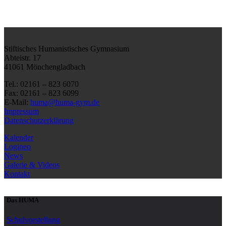
Stiftisches Humanistisches Gymnasium
Abteistr. 17
41061 Mönchengladbach
Tel.: 02161 – 823 6070
Fax: 02161 – 823 6099
E-Mail:
huma@huma-gym.de
Impressum
Datenschutzerklärung
Kalender
Logineo
News
Galerie & Videos
Kontakt
Das HUMA
Schulvorstellung