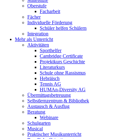
Mittelstufe
Oberstufe
Facharbeit
Fächer
Individuelle Förderung
Schüler helfen Schülern
Integration
Mehr als Unterricht
Aktivitäten
Sporthelfer
Cambridge Certificate
Projektkurs Geschichte
Literaturkurs
Schule ohne Rassismus
Hebräisch
Tennis AG
HUMAn-Diversity AG
Übermittagsbetreuung
Selbstlernzentrum & Bibliothek
Austausch & Ausflug
Beratung
Webinare
Schulgarten
Musical
Praktischer Musikunterricht