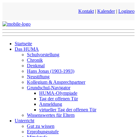
Kontakt
|
Kalender
|
Logineo
Startseite
Das HUMA
Schulvorstellung
Chronik
Denkmal
Hans Jonas (1903-1993)
Neustiftung
Kollegium & Ansprechpartner
Grundschul-Navigator
HUMA-Olympiade
Tag der offenen Tür
Anmeldung
virtueller Tag der offenen Tür
Wissenswertes für Eltern
Unterricht
Gut zu wissen
Erprobungsstufe