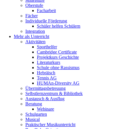
Mittelstufe
Oberstufe
Facharbeit
Fächer
Individuelle Förderung
Schüler helfen Schülern
Integration
Mehr als Unterricht
Aktivitäten
Sporthelfer
Cambridge Certificate
Projektkurs Geschichte
Literaturkurs
Schule ohne Rassismus
Hebräisch
Tennis AG
HUMAn-Diversity AG
Übermittagsbetreuung
Selbstlernzentrum & Bibliothek
Austausch & Ausflug
Beratung
Webinare
Schulgarten
Musical
Praktischer Musikunterricht