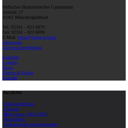
Stiftisches Humanistisches Gymnasium
Abteistr. 17
41061 Mönchengladbach
Tel.: 02161 – 823 6070
Fax: 02161 – 823 6099
E-Mail:
huma@huma-gym.de
Impressum
Datenschutzerklärung
Kalender
Logineo
News
Galerie & Videos
Kontakt
Das HUMA
Schulvorstellung
Chronik
Hans Jonas (1903-1993)
Neustiftung
Kollegium & Ansprechpartner