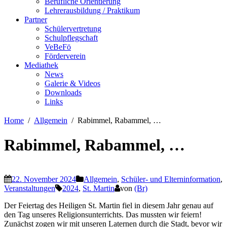
Berufliche Orientierung
Lehrerausbildung / Praktikum
Partner
Schülervertretung
Schulpflegschaft
VeBeFö
Förderverein
Mediathek
News
Galerie & Videos
Downloads
Links
Home
Allgemein
Rabimmel, Rabammel, …
Rabimmel, Rabammel, …
22. November 2024
Allgemein
,
Schüler- und Elterninformation
,
Veranstaltungen
2024
,
St. Martin
von
(Br)
Der Feiertag des Heiligen St. Martin fiel in diesem Jahr genau auf
den Tag unseres Religionsunterrichts. Das mussten wir feiern!
Zunächst zogen wir mit unseren Laternen durch die Stadt, bevor wir