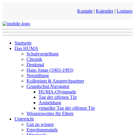
Kontakt
|
Kalender
|
Logineo
Startseite
Das HUMA
Schulvorstellung
Chronik
Denkmal
Hans Jonas (1903-1993)
Neustiftung
Kollegium & Ansprechpartner
Grundschul-Navigator
HUMA-Olympiade
Tag der offenen Tür
Anmeldung
virtueller Tag der offenen Tür
Wissenswertes für Eltern
Unterricht
Gut zu wissen
Erprobungsstufe