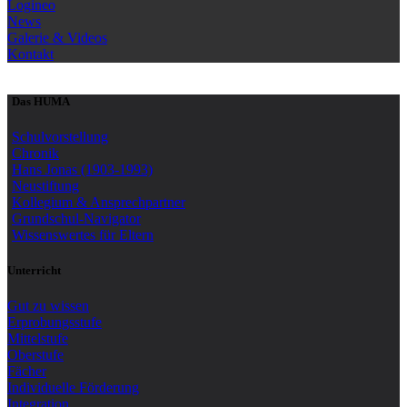
Logineo
News
Galerie & Videos
Kontakt
Das HUMA
Schulvorstellung
Chronik
Hans Jonas (1903-1993)
Neustiftung
Kollegium & Ansprechpartner
Grundschul-Navigator
Wissenswertes für Eltern
Unterricht
Gut zu wissen
Erprobungsstufe
Mittelstufe
Oberstufe
Fächer
Individuelle Förderung
Integration