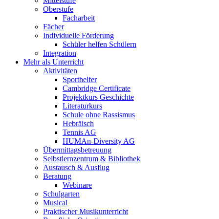
Mittelstufe
Oberstufe
Facharbeit
Fächer
Individuelle Förderung
Schüler helfen Schülern
Integration
Mehr als Unterricht
Aktivitäten
Sporthelfer
Cambridge Certificate
Projektkurs Geschichte
Literaturkurs
Schule ohne Rassismus
Hebräisch
Tennis AG
HUMAn-Diversity AG
Übermittagsbetreuung
Selbstlernzentrum & Bibliothek
Austausch & Ausflug
Beratung
Webinare
Schulgarten
Musical
Praktischer Musikunterricht