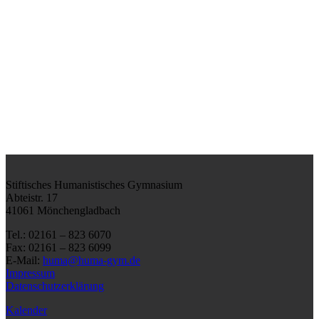
Stiftisches Humanistisches Gymnasium
Abteistr. 17
41061 Mönchengladbach
Tel.: 02161 – 823 6070
Fax: 02161 – 823 6099
E-Mail:
huma@huma-gym.de
Impressum
Datenschutzerklärung
Kalender