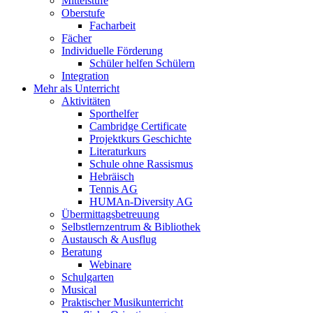
Mittelstufe
Oberstufe
Facharbeit
Fächer
Individuelle Förderung
Schüler helfen Schülern
Integration
Mehr als Unterricht
Aktivitäten
Sporthelfer
Cambridge Certificate
Projektkurs Geschichte
Literaturkurs
Schule ohne Rassismus
Hebräisch
Tennis AG
HUMAn-Diversity AG
Übermittagsbetreuung
Selbstlernzentrum & Bibliothek
Austausch & Ausflug
Beratung
Webinare
Schulgarten
Musical
Praktischer Musikunterricht