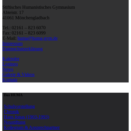
Stiftisches Humanistisches Gymnasium
Abteistr. 17
41061 Mönchengladbach
Tel.: 02161 – 823 6070
Fax: 02161 – 823 6099
E-Mail:
huma@huma-gym.de
Impressum
Datenschutzerklärung
Kalender
Logineo
News
Galerie & Videos
Kontakt
Das HUMA
Schulvorstellung
Chronik
Hans Jonas (1903-1993)
Neustiftung
Kollegium & Ansprechpartner