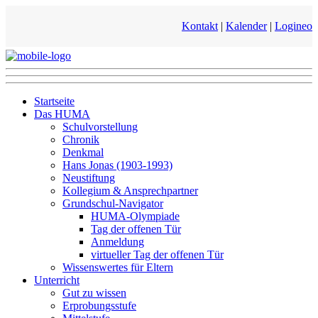
Kontakt
|
Kalender
|
Logineo
Startseite
Das HUMA
Schulvorstellung
Chronik
Denkmal
Hans Jonas (1903-1993)
Neustiftung
Kollegium & Ansprechpartner
Grundschul-Navigator
HUMA-Olympiade
Tag der offenen Tür
Anmeldung
virtueller Tag der offenen Tür
Wissenswertes für Eltern
Unterricht
Gut zu wissen
Erprobungsstufe