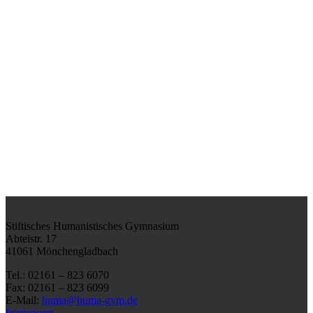
Stiftisches Humanistisches Gymnasium
Abteistr. 17
41061 Mönchengladbach
Tel.: 02161 – 823 6070
Fax: 02161 – 823 6099
E-Mail:
huma@huma-gym.de
Impressum