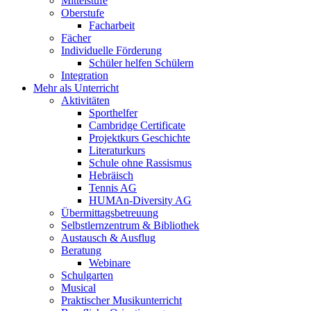
Mittelstufe
Oberstufe
Facharbeit
Fächer
Individuelle Förderung
Schüler helfen Schülern
Integration
Mehr als Unterricht
Aktivitäten
Sporthelfer
Cambridge Certificate
Projektkurs Geschichte
Literaturkurs
Schule ohne Rassismus
Hebräisch
Tennis AG
HUMAn-Diversity AG
Übermittagsbetreuung
Selbstlernzentrum & Bibliothek
Austausch & Ausflug
Beratung
Webinare
Schulgarten
Musical
Praktischer Musikunterricht