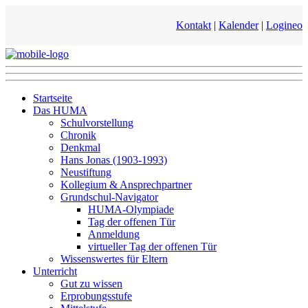
Kontakt
|
Kalender
|
Logineo
Startseite
Das HUMA
Schulvorstellung
Chronik
Denkmal
Hans Jonas (1903-1993)
Neustiftung
Kollegium & Ansprechpartner
Grundschul-Navigator
HUMA-Olympiade
Tag der offenen Tür
Anmeldung
virtueller Tag der offenen Tür
Wissenswertes für Eltern
Unterricht
Gut zu wissen
Erprobungsstufe