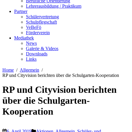
Berufliche Orientierung
Lehrerausbildung / Praktikum
Partner
Schülervertretung
Schulpflegschaft
VeBeFö
Förderverein
Mediathek
News
Galerie & Videos
Downloads
Links
Home
Allgemein
RP und Cityvision berichten über die Schulgarten-Kooperation
RP und Cityvision berichten
über die Schulgarten-
Kooperation
6. April 2019
Aktionen
,
Allgemein
,
Schüler- und