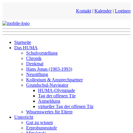
Kontakt
|
Kalender
|
Logineo
Startseite
Das HUMA
Schulvorstellung
Chronik
Denkmal
Hans Jonas (1903-1993)
Neustiftung
Kollegium & Ansprechpartner
Grundschul-Navigator
HUMA-Olympiade
Tag der offenen Tür
Anmeldung
virtueller Tag der offenen Tür
Wissenswertes für Eltern
Unterricht
Gut zu wissen
Erprobungsstufe