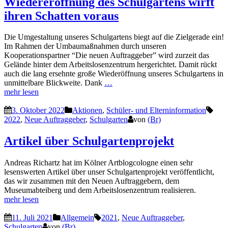
Wiedereröffnung des Schulgartens wirft
ihren Schatten voraus
Die Umgestaltung unseres Schulgartens biegt auf die Zielgerade ein!
Im Rahmen der Umbaumaßnahmen durch unseren
Kooperationspartner “Die neuen Auftraggeber” wird zurzeit das
Gelände hinter dem Arbeitslosenzentrum hergerichtet. Damit rückt
auch die lang ersehnte große Wiederöffnung unseres Schulgartens in
unmittelbare Blickweite. Dank
…
mehr lesen
3. Oktober 2022
Aktionen
,
Schüler- und Elterninformation
2022
,
Neue Auftraggeber
,
Schulgarten
von
(Br)
Artikel über Schulgartenprojekt
Andreas Richartz hat im Kölner Artblogcologne einen sehr
lesenswerten Artikel über unser Schulgartenprojekt veröffentlicht,
das wir zusammen mit den Neuen Auftraggebern, dem
Museumabteiberg und dem Arbeitslosenzentrum realisieren.
mehr lesen
11. Juli 2021
Allgemein
2021
,
Neue Auftraggeber
,
Schulgarten
von
(Br)