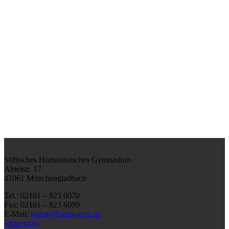
Stiftisches Humanistisches Gymnasium
Abteistr. 17
41061 Mönchengladbach
Tel.: 02161 – 823 6070
Fax: 02161 – 823 6099
E-Mail:
huma@huma-gym.de
Impressum