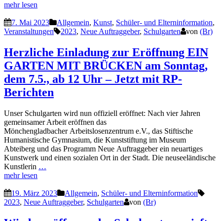
mehr lesen
7. Mai 2023
Allgemein
,
Kunst
,
Schüler- und Elterninformation
,
Veranstaltungen
2023
,
Neue Auftraggeber
,
Schulgarten
von
(Br)
Herzliche Einladung zur Eröffnung EIN
GARTEN MIT BRÜCKEN am Sonntag,
dem 7.5., ab 12 Uhr – Jetzt mit RP-
Berichten
Unser Schulgarten wird nun offiziell eröffnet: Nach vier Jahren
gemeinsamer Arbeit eröffnen das
Mönchengladbacher Arbeitslosenzentrum e.V., das Stiftische
Humanistische Gymnasium, die Kunststiftung im Museum
Abteiberg und das Programm Neue Auftraggeber ein neuartiges
Kunstwerk und einen sozialen Ort in der Stadt. Die neuseeländische
Kunstlerin
…
mehr lesen
19. März 2023
Allgemein
,
Schüler- und Elterninformation
2023
,
Neue Auftraggeber
,
Schulgarten
von
(Br)