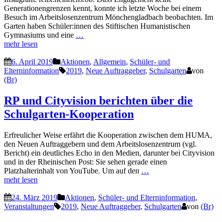
Generationengrenzen kennt, konnte ich letzte Woche bei einem
Besuch im Arbeitslosenzentrum Mönchengladbach beobachten. Im
Garten haben Schüler:innen des Stiftischen Humanistischen
Gymnasiums und eine
…
mehr lesen
6. April 2019
Aktionen
,
Allgemein
,
Schüler- und
Elterninformation
2019
,
Neue Auftraggeber
,
Schulgarten
von
(Br)
RP und Cityvision berichten über die
Schulgarten-Kooperation
Erfreulicher Weise erfährt die Kooperation zwischen dem HUMA,
den Neuen Auftraggebern und dem Arbeitslosenzentrum (vgl.
Bericht) ein deutliches Echo in den Medien, darunter bei Cityvision
und in der Rheinischen Post: Sie sehen gerade einen
Platzhalterinhalt von YouTube. Um auf den
…
mehr lesen
24. März 2019
Aktionen
,
Schüler- und Elterninformation
,
Veranstaltungen
2019
,
Neue Auftraggeber
,
Schulgarten
von
(Br)