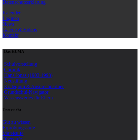
Datenschutzerklärung
Kalender
Logineo
News
Galerie & Videos
Kontakt
Das HUMA
Schulvorstellung
Chronik
Hans Jonas (1903-1993)
Neustiftung
Kollegium & Ansprechpartner
Grundschul-Navigator
Wissenswertes für Eltern
Unterricht
Gut zu wissen
Erprobungsstufe
Mittelstufe
Oberstufe