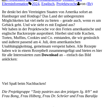
Elterninformation
2024
,
Englisch
,
Projektwoche
von
(Br)
Ihr denkt bei den Vereinigten Staaten von Amerika sofort an
Hamburger und Hotdogs? Das Land der unbegrenzten
Möglichkeiten hat viel mehr zu bieten – gerade auch, wenn es um
Gebäck geht. Und wie sieht es mit England aus?
Wir haben in der Projektwoche vor den Ferien amerikanische und
englische Backrezepte ausprobiert. Hierbei sind tolle Kuchen,
Torten, Muffins, Cookies und Co. entstanden, die wir genüsslich
und äußerst passend am 4. Juli, dem amerikanischen
Unabhängigkeitstag, gemeinsam verspeist haben. Alle Rezepte
haben wir in einem Rezeptheft zusammengefügt und bieten es hier
für alle Interessierten zum
Download
an – einfach das Bild
anklicken:
Viel Spaß beim Nachbacken!
Die Projektgruppe “Tasty pastries aus den jetzigen Jg. 8/9” mit
Frau Bong, Frau Hilberg, Frau Dr. Schröer und Frau Baralija