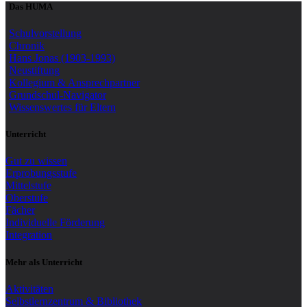
Das HUMA
Schulvorstellung
Chronik
Hans Jonas (1903-1993)
Neustiftung
Kollegium & Ansprechpartner
Grundschul-Navigator
Wissenswertes für Eltern
Unterricht
Gut zu wissen
Erprobungsstufe
Mittelstufe
Oberstufe
Fächer
Individuelle Förderung
Integration
Mehr als Unterricht
Aktivitäten
Selbstlernzentrum & Bibliothek