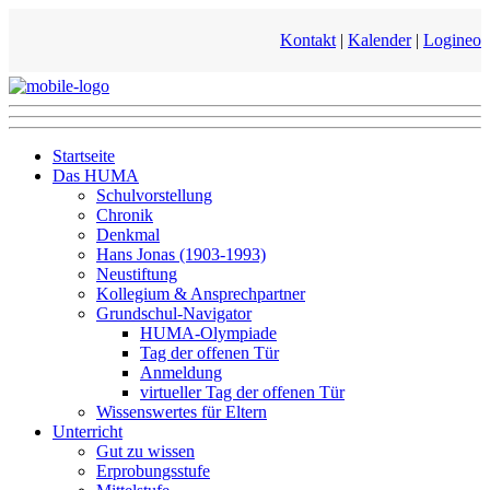
Kontakt
|
Kalender
|
Logineo
Startseite
Das HUMA
Schulvorstellung
Chronik
Denkmal
Hans Jonas (1903-1993)
Neustiftung
Kollegium & Ansprechpartner
Grundschul-Navigator
HUMA-Olympiade
Tag der offenen Tür
Anmeldung
virtueller Tag der offenen Tür
Wissenswertes für Eltern
Unterricht
Gut zu wissen
Erprobungsstufe