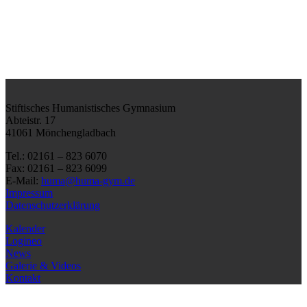
Stiftisches Humanistisches Gymnasium
Abteistr. 17
41061 Mönchengladbach
Tel.: 02161 – 823 6070
Fax: 02161 – 823 6099
E-Mail:
huma@huma-gym.de
Impressum
Datenschutzerklärung
Kalender
Logineo
News
Galerie & Videos
Kontakt