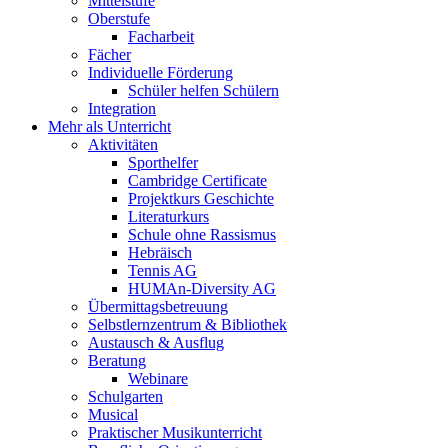
Mittelstufe
Oberstufe
Facharbeit
Fächer
Individuelle Förderung
Schüler helfen Schülern
Integration
Mehr als Unterricht
Aktivitäten
Sporthelfer
Cambridge Certificate
Projektkurs Geschichte
Literaturkurs
Schule ohne Rassismus
Hebräisch
Tennis AG
HUMAn-Diversity AG
Übermittagsbetreuung
Selbstlernzentrum & Bibliothek
Austausch & Ausflug
Beratung
Webinare
Schulgarten
Musical
Praktischer Musikunterricht