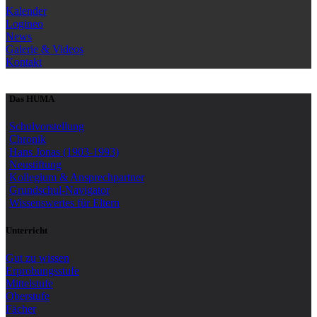
Kalender
Logineo
News
Galerie & Videos
Kontakt
Das HUMA
Schulvorstellung
Chronik
Hans Jonas (1903-1993)
Neustiftung
Kollegium & Ansprechpartner
Grundschul-Navigator
Wissenswertes für Eltern
Unterricht
Gut zu wissen
Erprobungsstufe
Mittelstufe
Oberstufe
Fächer