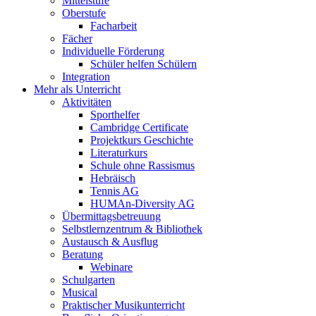
Mittelstufe
Oberstufe
Facharbeit
Fächer
Individuelle Förderung
Schüler helfen Schülern
Integration
Mehr als Unterricht
Aktivitäten
Sporthelfer
Cambridge Certificate
Projektkurs Geschichte
Literaturkurs
Schule ohne Rassismus
Hebräisch
Tennis AG
HUMAn-Diversity AG
Übermittagsbetreuung
Selbstlernzentrum & Bibliothek
Austausch & Ausflug
Beratung
Webinare
Schulgarten
Musical
Praktischer Musikunterricht