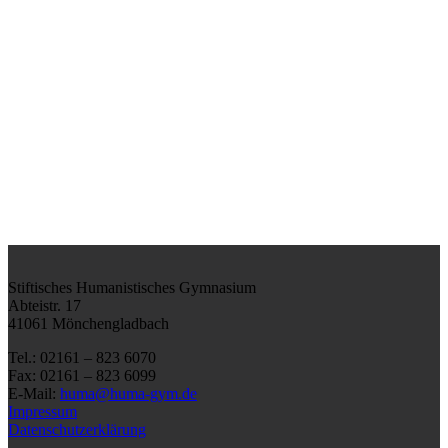
Stiftisches Humanistisches Gymnasium
Abteistr. 17
41061 Mönchengladbach
Tel.: 02161 – 823 6070
Fax: 02161 – 823 6099
E-Mail:
huma@huma-gym.de
Impressum
Datenschutzerklärung