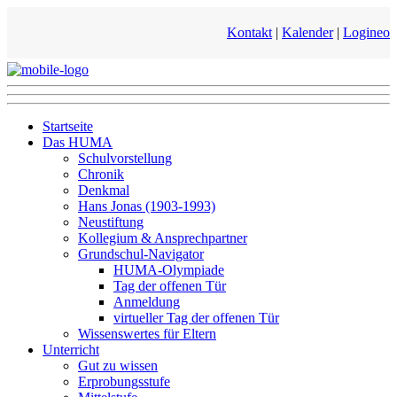
Kontakt
|
Kalender
|
Logineo
Startseite
Das HUMA
Schulvorstellung
Chronik
Denkmal
Hans Jonas (1903-1993)
Neustiftung
Kollegium & Ansprechpartner
Grundschul-Navigator
HUMA-Olympiade
Tag der offenen Tür
Anmeldung
virtueller Tag der offenen Tür
Wissenswertes für Eltern
Unterricht
Gut zu wissen
Erprobungsstufe