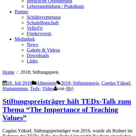
Berufliche Orientierung
Lehrerausbildung / Praktikum
Partner
Schülervertretung
Schulpflegschaft
VeBeFö
Förderverein
Mediathek
News
Galerie & Videos
Downloads
Links
Home
2018; Stiftungspreis
18. Juli 2018
Allgemein
2018; Stiftungspreis
,
Cagdas Yüksel
,
Humanismus
,
Tedx
,
Video
von
(Br)
Stiftungspreisträger hält TEDx-Talk zum
Thema “The Importance of Teaching
Values”
Cagdas Yüksel, Stiftungspreisträger von 2016, wurde als Redner im