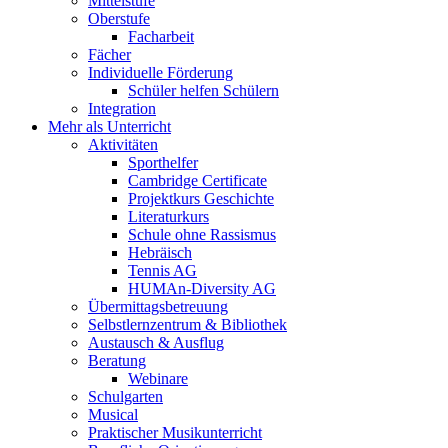
Mittelstufe
Oberstufe
Facharbeit
Fächer
Individuelle Förderung
Schüler helfen Schülern
Integration
Mehr als Unterricht
Aktivitäten
Sporthelfer
Cambridge Certificate
Projektkurs Geschichte
Literaturkurs
Schule ohne Rassismus
Hebräisch
Tennis AG
HUMAn-Diversity AG
Übermittagsbetreuung
Selbstlernzentrum & Bibliothek
Austausch & Ausflug
Beratung
Webinare
Schulgarten
Musical
Praktischer Musikunterricht