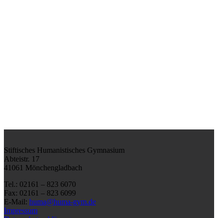
Stiftisches Humanistisches Gymnasium
Abteistr. 17
41061 Mönchengladbach
Tel.: 02161 – 823 6070
Fax: 02161 – 823 6099
E-Mail:
huma@huma-gym.de
Impressum