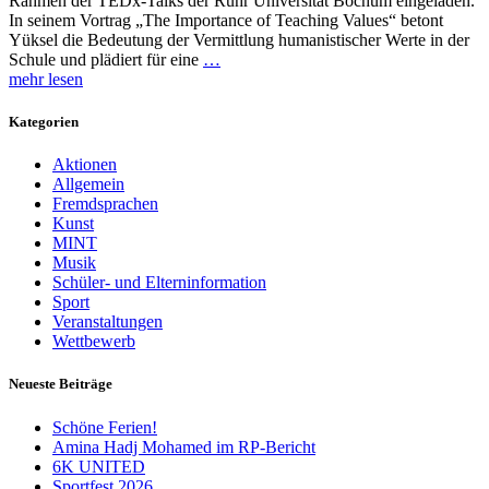
Rahmen der TEDx-Talks der Ruhr Universität Bochum eingeladen.
In seinem Vortrag „The Importance of Teaching Values“ betont
Yüksel die Bedeutung der Vermittlung humanistischer Werte in der
Schule und plädiert für eine
…
mehr lesen
Kategorien
Aktionen
Allgemein
Fremdsprachen
Kunst
MINT
Musik
Schüler- und Elterninformation
Sport
Veranstaltungen
Wettbewerb
Neueste Beiträge
Schöne Ferien!
Amina Hadj Mohamed im RP-Bericht
6K UNITED
Sportfest 2026