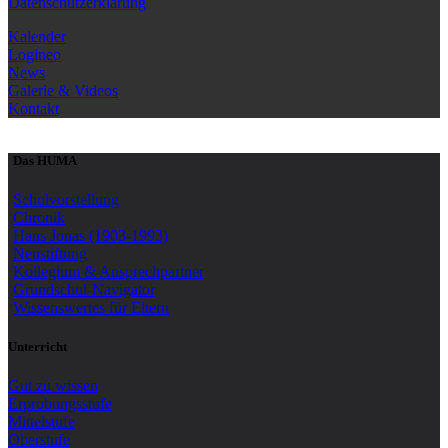
Datenschutzerklärung
Kalender
Logineo
News
Galerie & Videos
Kontakt
Das HUMA
Schulvorstellung
Chronik
Hans Jonas (1903-1993)
Neustiftung
Kollegium & Ansprechpartner
Grundschul-Navigator
Wissenswertes für Eltern
Unterricht
Gut zu wissen
Erprobungsstufe
Mittelstufe
Oberstufe