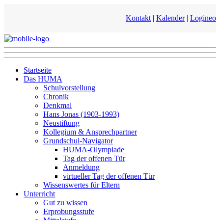
Kontakt
|
Kalender
|
Logineo
Startseite
Das HUMA
Schulvorstellung
Chronik
Denkmal
Hans Jonas (1903-1993)
Neustiftung
Kollegium & Ansprechpartner
Grundschul-Navigator
HUMA-Olympiade
Tag der offenen Tür
Anmeldung
virtueller Tag der offenen Tür
Wissenswertes für Eltern
Unterricht
Gut zu wissen
Erprobungsstufe