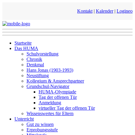
Kontakt
|
Kalender
|
Logineo
Startseite
Das HUMA
Schulvorstellung
Chronik
Denkmal
Hans Jonas (1903-1993)
Neustiftung
Kollegium & Ansprechpartner
Grundschul-Navigator
HUMA-Olympiade
Tag der offenen Tür
Anmeldung
virtueller Tag der offenen Tür
Wissenswertes für Eltern
Unterricht
Gut zu wissen
Erprobungsstufe