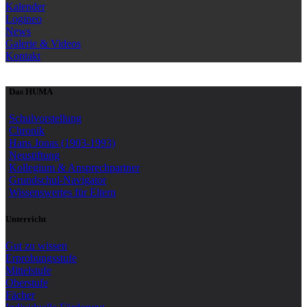
Kalender
Logineo
News
Galerie & Videos
Kontakt
Das HUMA
Schulvorstellung
Chronik
Hans Jonas (1903-1993)
Neustiftung
Kollegium & Ansprechpartner
Grundschul-Navigator
Wissenswertes für Eltern
Unterricht
Gut zu wissen
Erprobungsstufe
Mittelstufe
Oberstufe
Fächer