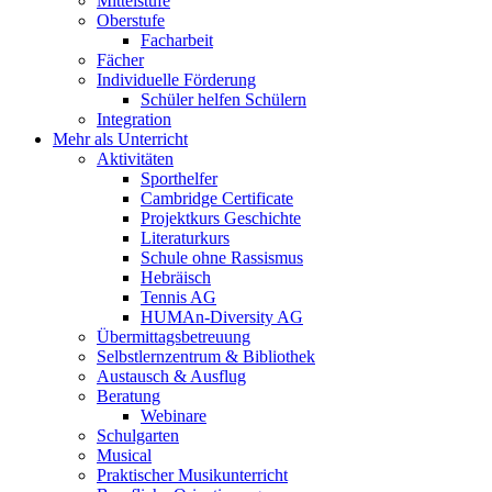
Mittelstufe
Oberstufe
Facharbeit
Fächer
Individuelle Förderung
Schüler helfen Schülern
Integration
Mehr als Unterricht
Aktivitäten
Sporthelfer
Cambridge Certificate
Projektkurs Geschichte
Literaturkurs
Schule ohne Rassismus
Hebräisch
Tennis AG
HUMAn-Diversity AG
Übermittagsbetreuung
Selbstlernzentrum & Bibliothek
Austausch & Ausflug
Beratung
Webinare
Schulgarten
Musical
Praktischer Musikunterricht