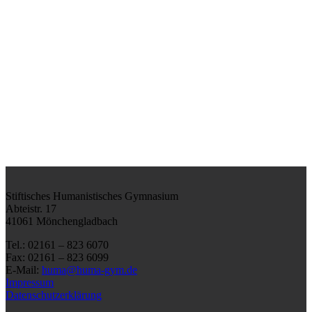
Stiftisches Humanistisches Gymnasium
Abteistr. 17
41061 Mönchengladbach
Tel.: 02161 – 823 6070
Fax: 02161 – 823 6099
E-Mail:
huma@huma-gym.de
Impressum
Datenschutzerklärung