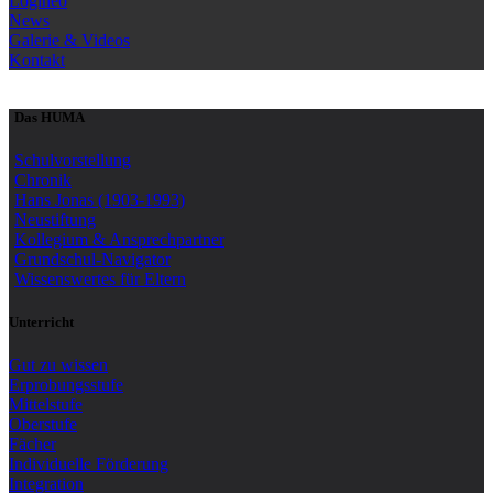
Logineo
News
Galerie & Videos
Kontakt
Das HUMA
Schulvorstellung
Chronik
Hans Jonas (1903-1993)
Neustiftung
Kollegium & Ansprechpartner
Grundschul-Navigator
Wissenswertes für Eltern
Unterricht
Gut zu wissen
Erprobungsstufe
Mittelstufe
Oberstufe
Fächer
Individuelle Förderung
Integration