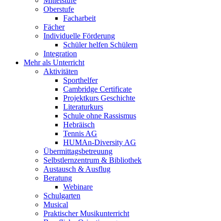
Mittelstufe
Oberstufe
Facharbeit
Fächer
Individuelle Förderung
Schüler helfen Schülern
Integration
Mehr als Unterricht
Aktivitäten
Sporthelfer
Cambridge Certificate
Projektkurs Geschichte
Literaturkurs
Schule ohne Rassismus
Hebräisch
Tennis AG
HUMAn-Diversity AG
Übermittagsbetreuung
Selbstlernzentrum & Bibliothek
Austausch & Ausflug
Beratung
Webinare
Schulgarten
Musical
Praktischer Musikunterricht