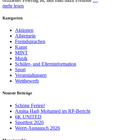
offizieller Feiertag ist, lädt man dazu Freunde
…
mehr lesen
Kategorien
Aktionen
Allgemein
Fremdsprachen
Kunst
MINT
Musik
Schüler- und Elterninformation
Sport
Veranstaltungen
Wettbewerb
Neueste Beiträge
Schöne Ferien!
Amina Hadj Mohamed im RP-Bericht
6K UNITED
Sportfest 2026
Weert-Austausch 2026