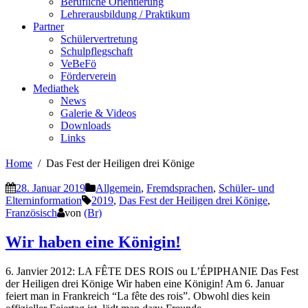
Berufliche Orientierung
Lehrerausbildung / Praktikum
Partner
Schülervertretung
Schulpflegschaft
VeBeFö
Förderverein
Mediathek
News
Galerie & Videos
Downloads
Links
Home
Das Fest der Heiligen drei Könige
28. Januar 2019
Allgemein
,
Fremdsprachen
,
Schüler- und
Elterninformation
2019
,
Das Fest der Heiligen drei Könige
,
Französisch
von
(Br)
Wir haben eine Königin!
6. Janvier 2012: LA FÊTE DES ROIS ou L’ÉPIPHANIE Das Fest
der Heiligen drei Könige Wir haben eine Königin! Am 6. Januar
feiert man in Frankreich “La fête des rois”. Obwohl dies kein