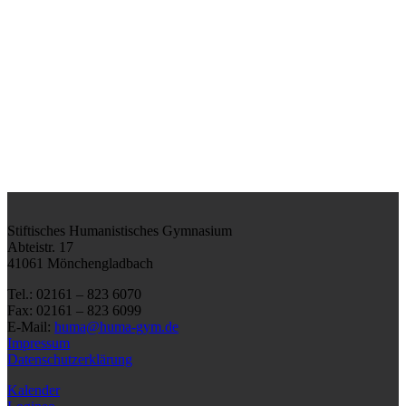
Stiftisches Humanistisches Gymnasium
Abteistr. 17
41061 Mönchengladbach
Tel.: 02161 – 823 6070
Fax: 02161 – 823 6099
E-Mail:
huma@huma-gym.de
Impressum
Datenschutzerklärung
Kalender