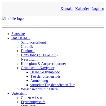
Kontakt
|
Kalender
|
Logineo
Startseite
Das HUMA
Schulvorstellung
Chronik
Denkmal
Hans Jonas (1903-1993)
Neustiftung
Kollegium & Ansprechpartner
Grundschul-Navigator
HUMA-Olympiade
Tag der offenen Tür
Anmeldung
virtueller Tag der offenen Tür
Wissenswertes für Eltern
Unterricht
Gut zu wissen
Erprobungsstufe