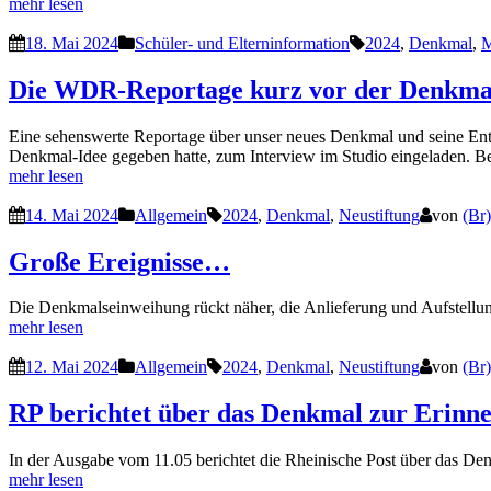
mehr lesen
18. Mai 2024
Schüler- und Elterninformation
2024
,
Denkmal
,
M
Die WDR-Reportage kurz vor der Denkma
Eine sehenswerte Reportage über unser neues Denkmal und seine Ent
Denkmal-Idee gegeben hatte, zum Interview im Studio eingeladen. Bei
mehr lesen
14. Mai 2024
Allgemein
2024
,
Denkmal
,
Neustiftung
von
(Br)
Große Ereignisse…
Die Denkmalseinweihung rückt näher, die Anlieferung und Aufstellung
mehr lesen
12. Mai 2024
Allgemein
2024
,
Denkmal
,
Neustiftung
von
(Br)
RP berichtet über das Denkmal zur Erinne
In der Ausgabe vom 11.05 berichtet die Rheinische Post über das De
mehr lesen