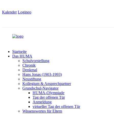
Kalender
Logineo
Startseite
Das HUMA
Schulvorstellung
Chronik
Denkmal
Hans Jonas (1903-1993)
Neustiftung
Kollegium & Ansprechpartner
Grundschul-Navigator
HUMA-Olympiade
Tag der offenen Tür
Anmeldung
virtueller Tag der offenen Tür
Wissenswertes für Eltern