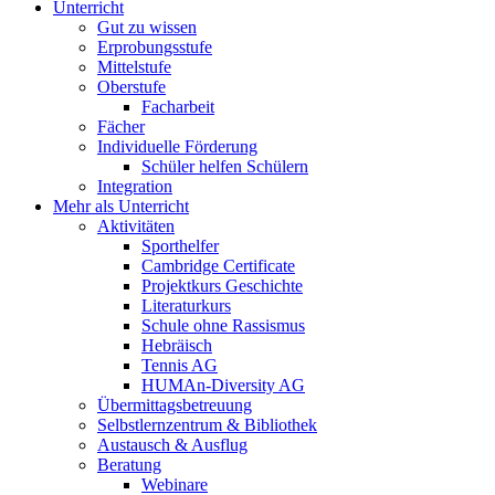
Unterricht
Gut zu wissen
Erprobungsstufe
Mittelstufe
Oberstufe
Facharbeit
Fächer
Individuelle Förderung
Schüler helfen Schülern
Integration
Mehr als Unterricht
Aktivitäten
Sporthelfer
Cambridge Certificate
Projektkurs Geschichte
Literaturkurs
Schule ohne Rassismus
Hebräisch
Tennis AG
HUMAn-Diversity AG
Übermittagsbetreuung
Selbstlernzentrum & Bibliothek
Austausch & Ausflug
Beratung
Webinare