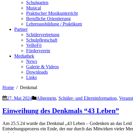
Schulgarten
Musical
Praktischer Musikunterricht
Berufliche Orientierung
Lehrerausbildung / Praktikum
Partner
Schülervertretung
Schulpflegschaft
VeBeFö
Förderverein
Mediathek
News
Galerie & Videos
Downloads
Links
Home
Denkmal
27. Mai 2024
Allgemein
,
Schüler- und Elterninformation
,
Verans
Einweihung des Denkmals “43 Leben”
Am 25.5.24 wurde das Denkmal „43 Leben – Gedenken an das Leid jüdi
Entstehungsprozess ein Ende, der nur durch das Mitwirken vieler M