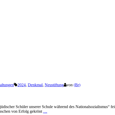
taltungen
2024
,
Denkmal
,
Neustiftung
von
(Br)
scher Schüler unserer Schule während des Nationalsozialismus“ feier
enschen von Erfolg gekrönt
…