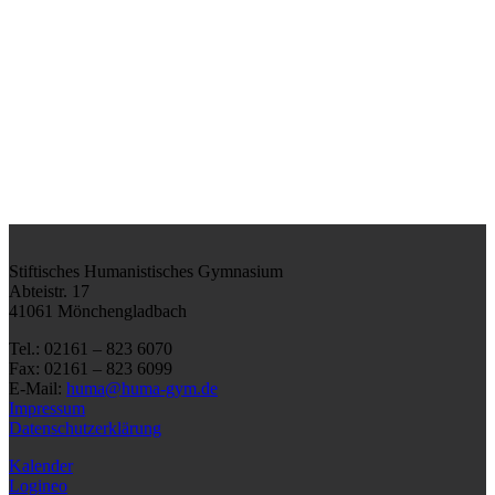
Stiftisches Humanistisches Gymnasium
Abteistr. 17
41061 Mönchengladbach
Tel.: 02161 – 823 6070
Fax: 02161 – 823 6099
E-Mail:
huma@huma-gym.de
Impressum
Datenschutzerklärung
Kalender
Logineo