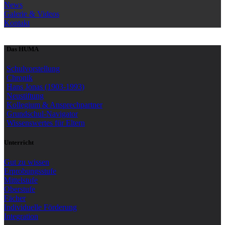
News
Galerie & Videos
Kontakt
Das HUMA
Schulvorstellung
Chronik
Hans Jonas (1903-1993)
Neustiftung
Kollegium & Ansprechpartner
Grundschul-Navigator
Wissenswertes für Eltern
Unterricht
Gut zu wissen
Erprobungsstufe
Mittelstufe
Oberstufe
Fächer
Individuelle Förderung
Integration