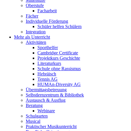
Mittelstufe
Oberstufe
Facharbeit
Fächer
Individuelle Förderung
Schüler helfen Schülern
Integration
Mehr als Unterricht
Aktivitäten
Sporthelfer
Cambridge Certificate
Projektkurs Geschichte
Literaturkurs
Schule ohne Rassismus
Hebräisch
Tennis AG
HUMAn-Diversity AG
Übermittagsbetreuung
Selbstlernzentrum & Bibliothek
Austausch & Ausflug
Beratung
Webinare
Schulgarten
Musical
Praktischer Musikunterricht