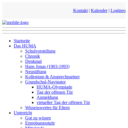
Kontakt
|
Kalender
|
Logineo
Startseite
Das HUMA
Schulvorstellung
Chronik
Denkmal
Hans Jonas (1903-1993)
Neustiftung
Kollegium & Ansprechpartner
Grundschul-Navigator
HUMA-Olympiade
Tag der offenen Tür
Anmeldung
virtueller Tag der offenen Tür
Wissenswertes für Eltern
Unterricht
Gut zu wissen
Erprobungsstufe