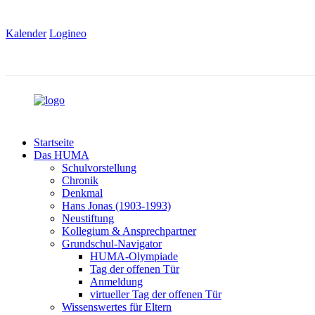
Kalender
Logineo
Startseite
Das HUMA
Schulvorstellung
Chronik
Denkmal
Hans Jonas (1903-1993)
Neustiftung
Kollegium & Ansprechpartner
Grundschul-Navigator
HUMA-Olympiade
Tag der offenen Tür
Anmeldung
virtueller Tag der offenen Tür
Wissenswertes für Eltern