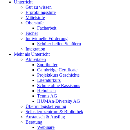
Unterricht
Gut zu wissen
Erprobungsstufe
Mittelstufe
Oberstufe
Facharbeit
Fächer
Individuelle Förderung
Schüler helfen Schülern
Integration
Mehr als Unterricht
Aktivitäten
Sporthelfer
Cambridge Certificate
Projektkurs Geschichte
Literaturkurs
Schule ohne Rassismus
Hebräisch
Tennis AG
HUMAn-Diversity AG
Übermittagsbetreuung
Selbstlernzentrum & Bibliothek
Austausch & Ausflug
Beratung
Webinare