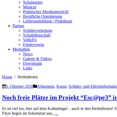
Schulgarten
Musical
Praktischer Musikunterricht
Berufliche Orientierung
Lehrerausbildung / Praktikum
Partner
Schülervertretung
Schulpflegschaft
VeBeFö
Förderverein
Mediathek
News
Galerie & Videos
Downloads
Links
Home
Herbstferien
5. Oktober 2018
Allgemein
,
Kunst
,
Schüler- und Elterninformati
Noch freie Plätze im Projekt “Esc@pe3” 
Es ist viel los, hier auf dem Kulturhügel – auch in den Herbstferien! 
Flyer liegen im Sekretariat aus,
…