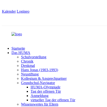
Kalender
Logineo
Startseite
Das HUMA
Schulvorstellung
Chronik
Denkmal
Hans Jonas (1903-1993)
Neustiftung
Kollegium & Ansprechpartner
Grundschul-Navigator
HUMA-Olympiade
Tag der offenen Tür
Anmeldung
virtueller Tag der offenen Tür
Wissenswertes für Eltern