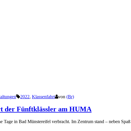
taltungen
2022
,
Klassenfahrt
von
(Br)
hrt der Fünftklässler am HUMA
che Tage in Bad Münstereifel verbracht. Im Zentrum stand – neben Spa