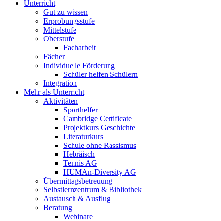
Unterricht
Gut zu wissen
Erprobungsstufe
Mittelstufe
Oberstufe
Facharbeit
Fächer
Individuelle Förderung
Schüler helfen Schülern
Integration
Mehr als Unterricht
Aktivitäten
Sporthelfer
Cambridge Certificate
Projektkurs Geschichte
Literaturkurs
Schule ohne Rassismus
Hebräisch
Tennis AG
HUMAn-Diversity AG
Übermittagsbetreuung
Selbstlernzentrum & Bibliothek
Austausch & Ausflug
Beratung
Webinare