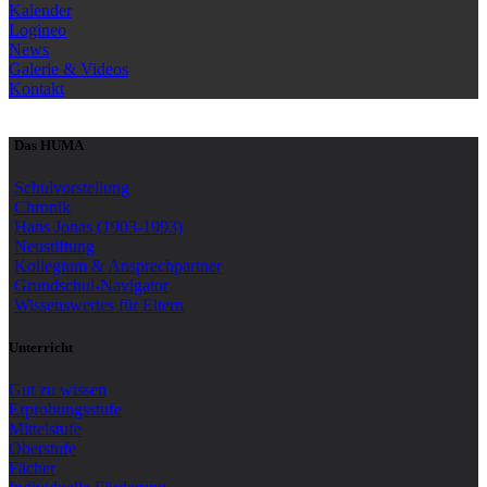
Kalender
Logineo
News
Galerie & Videos
Kontakt
Das HUMA
Schulvorstellung
Chronik
Hans Jonas (1903-1993)
Neustiftung
Kollegium & Ansprechpartner
Grundschul-Navigator
Wissenswertes für Eltern
Unterricht
Gut zu wissen
Erprobungsstufe
Mittelstufe
Oberstufe
Fächer