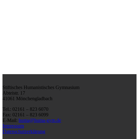
Stiftisches Humanistisches Gymnasium
Abteistr. 17
41061 Mönchengladbach
Tel.: 02161 – 823 6070
Fax: 02161 – 823 6099
E-Mail:
huma@huma-gym.de
Impressum
Datenschutzerklärung