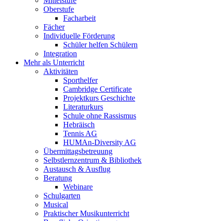
Mittelstufe
Oberstufe
Facharbeit
Fächer
Individuelle Förderung
Schüler helfen Schülern
Integration
Mehr als Unterricht
Aktivitäten
Sporthelfer
Cambridge Certificate
Projektkurs Geschichte
Literaturkurs
Schule ohne Rassismus
Hebräisch
Tennis AG
HUMAn-Diversity AG
Übermittagsbetreuung
Selbstlernzentrum & Bibliothek
Austausch & Ausflug
Beratung
Webinare
Schulgarten
Musical
Praktischer Musikunterricht