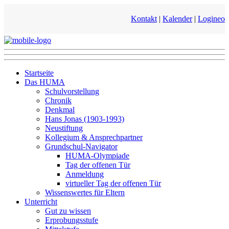
Kontakt
|
Kalender
|
Logineo
Startseite
Das HUMA
Schulvorstellung
Chronik
Denkmal
Hans Jonas (1903-1993)
Neustiftung
Kollegium & Ansprechpartner
Grundschul-Navigator
HUMA-Olympiade
Tag der offenen Tür
Anmeldung
virtueller Tag der offenen Tür
Wissenswertes für Eltern
Unterricht
Gut zu wissen
Erprobungsstufe