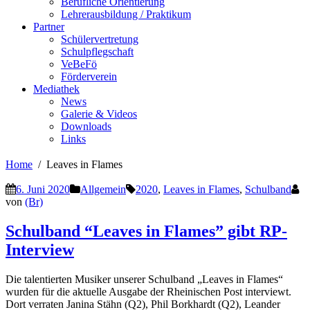
Berufliche Orientierung
Lehrerausbildung / Praktikum
Partner
Schülervertretung
Schulpflegschaft
VeBeFö
Förderverein
Mediathek
News
Galerie & Videos
Downloads
Links
Home
Leaves in Flames
6. Juni 2020
Allgemein
2020
,
Leaves in Flames
,
Schulband
von
(Br)
Schulband “Leaves in Flames” gibt RP-
Interview
Die talentierten Musiker unserer Schulband „Leaves in Flames“
wurden für die aktuelle Ausgabe der Rheinischen Post interviewt.
Dort verraten Janina Stähn (Q2), Phil Borkhardt (Q2), Leander