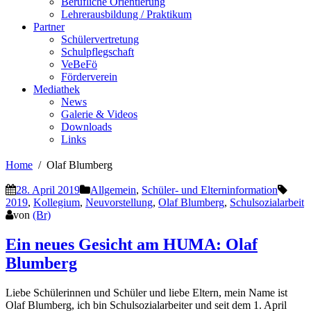
Berufliche Orientierung
Lehrerausbildung / Praktikum
Partner
Schülervertretung
Schulpflegschaft
VeBeFö
Förderverein
Mediathek
News
Galerie & Videos
Downloads
Links
Home
Olaf Blumberg
28. April 2019
Allgemein
,
Schüler- und Elterninformation
2019
,
Kollegium
,
Neuvorstellung
,
Olaf Blumberg
,
Schulsozialarbeit
von
(Br)
Ein neues Gesicht am HUMA: Olaf
Blumberg
Liebe Schülerinnen und Schüler und liebe Eltern, mein Name ist
Olaf Blumberg, ich bin Schulsozialarbeiter und seit dem 1. April