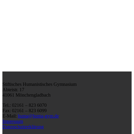
Stiftisches Humanistisches Gymnasium
Abteistr. 17
41061 Mönchengladbach
Tel.: 02161 – 823 6070
Fax: 02161 – 823 6099
E-Mail:
huma@huma-gym.de
Impressum
Datenschutzerklärung