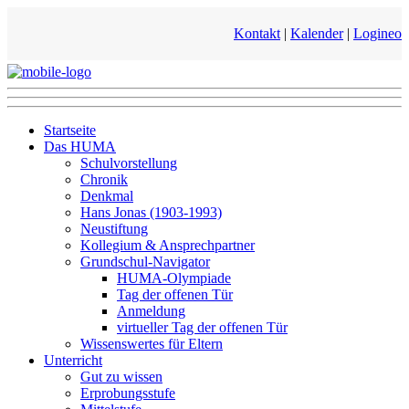
Kontakt
|
Kalender
|
Logineo
Startseite
Das HUMA
Schulvorstellung
Chronik
Denkmal
Hans Jonas (1903-1993)
Neustiftung
Kollegium & Ansprechpartner
Grundschul-Navigator
HUMA-Olympiade
Tag der offenen Tür
Anmeldung
virtueller Tag der offenen Tür
Wissenswertes für Eltern
Unterricht
Gut zu wissen
Erprobungsstufe