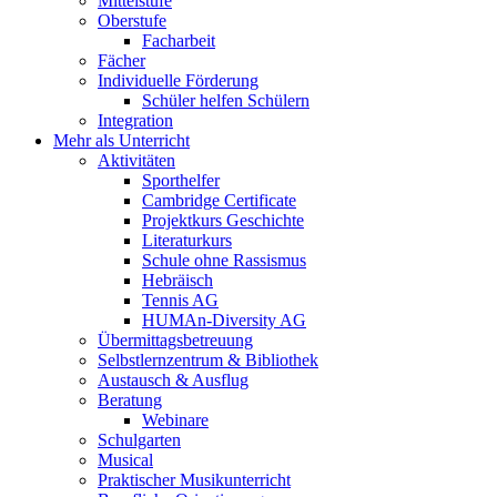
Mittelstufe
Oberstufe
Facharbeit
Fächer
Individuelle Förderung
Schüler helfen Schülern
Integration
Mehr als Unterricht
Aktivitäten
Sporthelfer
Cambridge Certificate
Projektkurs Geschichte
Literaturkurs
Schule ohne Rassismus
Hebräisch
Tennis AG
HUMAn-Diversity AG
Übermittagsbetreuung
Selbstlernzentrum & Bibliothek
Austausch & Ausflug
Beratung
Webinare
Schulgarten
Musical
Praktischer Musikunterricht