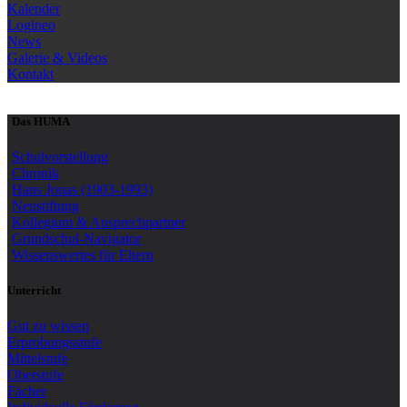
Kalender
Logineo
News
Galerie & Videos
Kontakt
Das HUMA
Schulvorstellung
Chronik
Hans Jonas (1903-1993)
Neustiftung
Kollegium & Ansprechpartner
Grundschul-Navigator
Wissenswertes für Eltern
Unterricht
Gut zu wissen
Erprobungsstufe
Mittelstufe
Oberstufe
Fächer