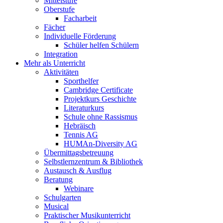
Mittelstufe
Oberstufe
Facharbeit
Fächer
Individuelle Förderung
Schüler helfen Schülern
Integration
Mehr als Unterricht
Aktivitäten
Sporthelfer
Cambridge Certificate
Projektkurs Geschichte
Literaturkurs
Schule ohne Rassismus
Hebräisch
Tennis AG
HUMAn-Diversity AG
Übermittagsbetreuung
Selbstlernzentrum & Bibliothek
Austausch & Ausflug
Beratung
Webinare
Schulgarten
Musical
Praktischer Musikunterricht