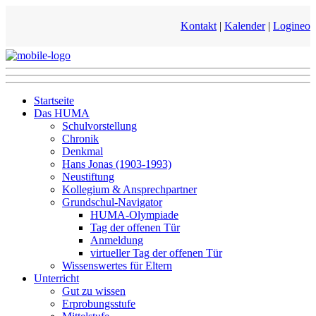
Kontakt
|
Kalender
|
Logineo
Startseite
Das HUMA
Schulvorstellung
Chronik
Denkmal
Hans Jonas (1903-1993)
Neustiftung
Kollegium & Ansprechpartner
Grundschul-Navigator
HUMA-Olympiade
Tag der offenen Tür
Anmeldung
virtueller Tag der offenen Tür
Wissenswertes für Eltern
Unterricht
Gut zu wissen
Erprobungsstufe