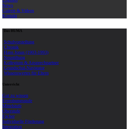
Logineo
News
Galerie & Videos
Kontakt
Das HUMA
Schulvorstellung
Chronik
Hans Jonas (1903-1993)
Neustiftung
Kollegium & Ansprechpartner
Grundschul-Navigator
Wissenswertes für Eltern
Unterricht
Gut zu wissen
Erprobungsstufe
Mittelstufe
Oberstufe
Fächer
Individuelle Förderung
Integration