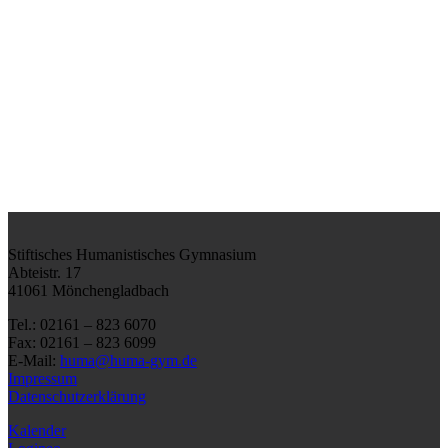
Stiftisches Humanistisches Gymnasium
Abteistr. 17
41061 Mönchengladbach
Tel.: 02161 – 823 6070
Fax: 02161 – 823 6099
E-Mail:
huma@huma-gym.de
Impressum
Datenschutzerklärung
Kalender