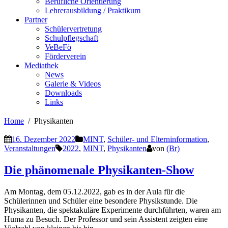
Berufliche Orientierung
Lehrerausbildung / Praktikum
Partner
Schülervertretung
Schulpflegschaft
VeBeFö
Förderverein
Mediathek
News
Galerie & Videos
Downloads
Links
Home
Physikanten
16. Dezember 2022
MINT
,
Schüler- und Elterninformation
,
Veranstaltungen
2022
,
MINT
,
Physikanten
von
(Br)
Die phänomenale Physikanten-Show
Am Montag, dem 05.12.2022, gab es in der Aula für die
Schülerinnen und Schüler eine besondere Physikstunde. Die
Physikanten, die spektakuläre Experimente durchführten, waren am
Huma zu Besuch. Der Professor und sein Assistent zeigten eine