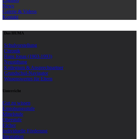
Logineo
News
Galerie & Videos
Kontakt
Das HUMA
Schulvorstellung
Chronik
Hans Jonas (1903-1993)
Neustiftung
Kollegium & Ansprechpartner
Grundschul-Navigator
Wissenswertes für Eltern
Unterricht
Gut zu wissen
Erprobungsstufe
Mittelstufe
Oberstufe
Fächer
Individuelle Förderung
Integration