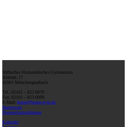
Stiftisches Humanistisches Gymnasium
Abteistr. 17
41061 Mönchengladbach
Tel.: 02161 – 823 6070
Fax: 02161 – 823 6099
E-Mail:
huma@huma-gym.de
Impressum
Datenschutzerklärung
Kalender