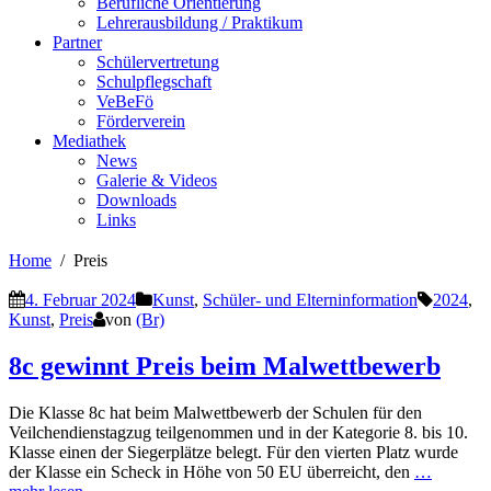
Berufliche Orientierung
Lehrerausbildung / Praktikum
Partner
Schülervertretung
Schulpflegschaft
VeBeFö
Förderverein
Mediathek
News
Galerie & Videos
Downloads
Links
Home
Preis
4. Februar 2024
Kunst
,
Schüler- und Elterninformation
2024
,
Kunst
,
Preis
von
(Br)
8c gewinnt Preis beim Malwettbewerb
Die Klasse 8c hat beim Malwettbewerb der Schulen für den
Veilchendienstagzug teilgenommen und in der Kategorie 8. bis 10.
Klasse einen der Siegerplätze belegt. Für den vierten Platz wurde
der Klasse ein Scheck in Höhe von 50 EU überreicht, den
…