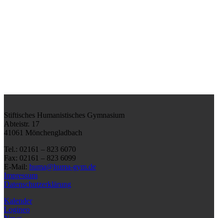
Stiftisches Humanistisches Gymnasium
Abteistr. 17
41061 Mönchengladbach
Tel.: 02161 – 823 6070
Fax: 02161 – 823 6099
E-Mail:
huma@huma-gym.de
Impressum
Datenschutzerklärung
Kalender
Logineo