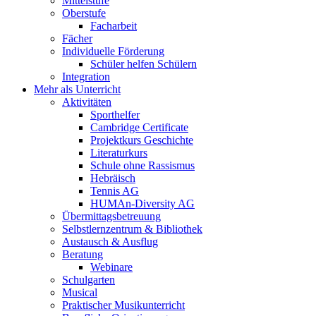
Mittelstufe
Oberstufe
Facharbeit
Fächer
Individuelle Förderung
Schüler helfen Schülern
Integration
Mehr als Unterricht
Aktivitäten
Sporthelfer
Cambridge Certificate
Projektkurs Geschichte
Literaturkurs
Schule ohne Rassismus
Hebräisch
Tennis AG
HUMAn-Diversity AG
Übermittagsbetreuung
Selbstlernzentrum & Bibliothek
Austausch & Ausflug
Beratung
Webinare
Schulgarten
Musical
Praktischer Musikunterricht