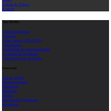
News
Galerie & Videos
Kontakt
Das HUMA
Schulvorstellung
Chronik
Hans Jonas (1903-1993)
Neustiftung
Kollegium & Ansprechpartner
Grundschul-Navigator
Wissenswertes für Eltern
Unterricht
Gut zu wissen
Erprobungsstufe
Mittelstufe
Oberstufe
Fächer
Individuelle Förderung
Integration