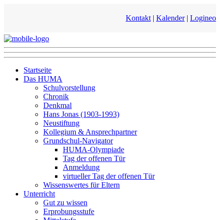
Kontakt
|
Kalender
|
Logineo
Startseite
Das HUMA
Schulvorstellung
Chronik
Denkmal
Hans Jonas (1903-1993)
Neustiftung
Kollegium & Ansprechpartner
Grundschul-Navigator
HUMA-Olympiade
Tag der offenen Tür
Anmeldung
virtueller Tag der offenen Tür
Wissenswertes für Eltern
Unterricht
Gut zu wissen
Erprobungsstufe