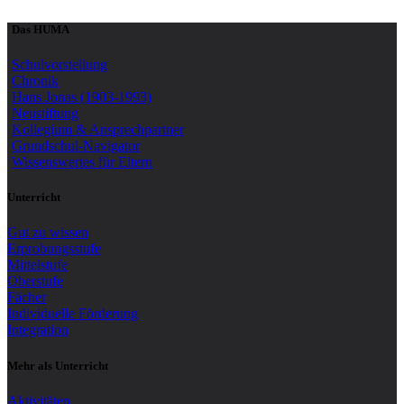
Das HUMA
Schulvorstellung
Chronik
Hans Jonas (1903-1993)
Neustiftung
Kollegium & Ansprechpartner
Grundschul-Navigator
Wissenswertes für Eltern
Unterricht
Gut zu wissen
Erprobungsstufe
Mittelstufe
Oberstufe
Fächer
Individuelle Förderung
Integration
Mehr als Unterricht
Aktivitäten