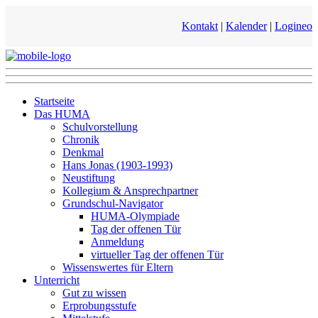
Kontakt
|
Kalender
|
Logineo
Startseite
Das HUMA
Schulvorstellung
Chronik
Denkmal
Hans Jonas (1903-1993)
Neustiftung
Kollegium & Ansprechpartner
Grundschul-Navigator
HUMA-Olympiade
Tag der offenen Tür
Anmeldung
virtueller Tag der offenen Tür
Wissenswertes für Eltern
Unterricht
Gut zu wissen
Erprobungsstufe