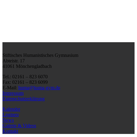
Stiftisches Humanistisches Gymnasium
Abteistr. 17
41061 Mönchengladbach
Tel.: 02161 – 823 6070
Fax: 02161 – 823 6099
E-Mail:
huma@huma-gym.de
Impressum
Datenschutzerklärung
Kalender
Logineo
News
Galerie & Videos
Kontakt