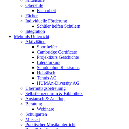
Mittelstufe
Oberstufe
Facharbeit
Fächer
Individuelle Förderung
Schüler helfen Schülern
Integration
Mehr als Unterricht
Aktivitäten
Sporthelfer
Cambridge Certificate
Projektkurs Geschichte
Literaturkurs
Schule ohne Rassismus
Hebräisch
Tennis AG
HUMAn-Diversity AG
Übermittagsbetreuung
Selbstlernzentrum & Bibliothek
Austausch & Ausflug
Beratung
Webinare
Schulgarten
Musical
Praktischer Musikunterricht