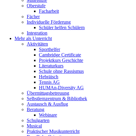
Mittelstufe
Oberstufe
Facharbeit
Fächer
Individuelle Förderung
Schüler helfen Schülern
Integration
Mehr als Unterricht
Aktivitäten
Sporthelfer
Cambridge Certificate
Projektkurs Geschichte
Literaturkurs
Schule ohne Rassismus
Hebräisch
Tennis AG
HUMAn-Diversity AG
Übermittagsbetreuung
Selbstlernzentrum & Bibliothek
Austausch & Ausflug
Beratung
Webinare
Schulgarten
Musical
Praktischer Musikunterricht