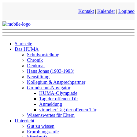
Kontakt
|
Kalender
|
Logineo
Startseite
Das HUMA
Schulvorstellung
Chronik
Denkmal
Hans Jonas (1903-1993)
Neustiftung
Kollegium & Ansprechpartner
Grundschul-Navigator
HUMA-Olympiade
Tag der offenen Tür
Anmeldung
virtueller Tag der offenen Tür
Wissenswertes für Eltern
Unterricht
Gut zu wissen
Erprobungsstufe