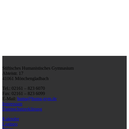
Stiftisches Humanistisches Gymnasium
Abteistr. 17
41061 Mönchengladbach
Tel.: 02161 – 823 6070
Fax: 02161 – 823 6099
E-Mail:
huma@huma-gym.de
Impressum
Datenschutzerklärung
Kalender
Logineo