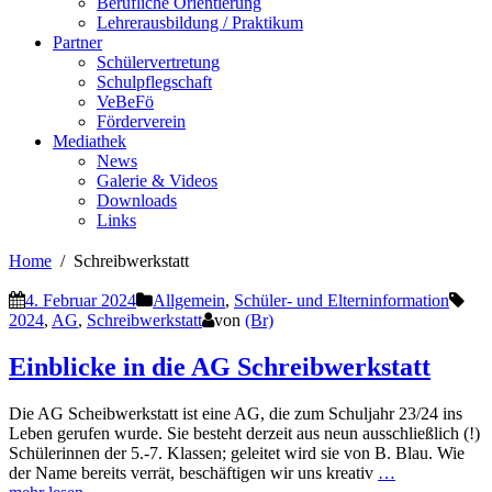
Berufliche Orientierung
Lehrerausbildung / Praktikum
Partner
Schülervertretung
Schulpflegschaft
VeBeFö
Förderverein
Mediathek
News
Galerie & Videos
Downloads
Links
Home
Schreibwerkstatt
4. Februar 2024
Allgemein
,
Schüler- und Elterninformation
2024
,
AG
,
Schreibwerkstatt
von
(Br)
Einblicke in die AG Schreibwerkstatt
Die AG Scheibwerkstatt ist eine AG, die zum Schuljahr 23/24 ins
Leben gerufen wurde. Sie besteht derzeit aus neun ausschließlich (!)
Schülerinnen der 5.-7. Klassen; geleitet wird sie von B. Blau. Wie
der Name bereits verrät, beschäftigen wir uns kreativ
…