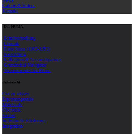
News
Galerie & Videos
Kontakt
Das HUMA
Schulvorstellung
Chronik
Hans Jonas (1903-1993)
Neustiftung
Kollegium & Ansprechpartner
Grundschul-Navigator
Wissenswertes für Eltern
Unterricht
Gut zu wissen
Erprobungsstufe
Mittelstufe
Oberstufe
Fächer
Individuelle Förderung
Integration