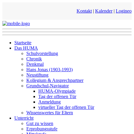
Kontakt
|
Kalender
|
Logineo
Startseite
Das HUMA
Schulvorstellung
Chronik
Denkmal
Hans Jonas (1903-1993)
Neustiftung
Kollegium & Ansprechpartner
Grundschul-Navigator
HUMA-Olympiade
Tag der offenen Tür
Anmeldung
virtueller Tag der offenen Tür
Wissenswertes für Eltern
Unterricht
Gut zu wissen
Erprobungsstufe