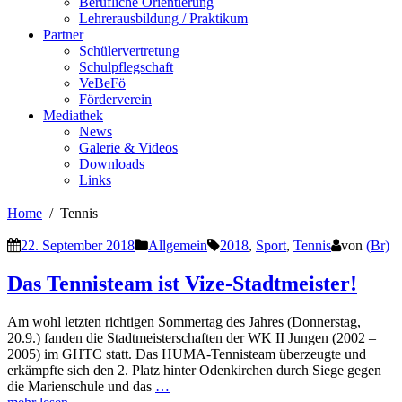
Berufliche Orientierung
Lehrerausbildung / Praktikum
Partner
Schülervertretung
Schulpflegschaft
VeBeFö
Förderverein
Mediathek
News
Galerie & Videos
Downloads
Links
Home
Tennis
22. September 2018
Allgemein
2018
,
Sport
,
Tennis
von
(Br)
Das Tennisteam ist Vize-Stadtmeister!
Am wohl letzten richtigen Sommertag des Jahres (Donnerstag,
20.9.) fanden die Stadtmeisterschaften der WK II Jungen (2002 –
2005) im GHTC statt. Das HUMA-Tennisteam überzeugte und
erkämpfte sich den 2. Platz hinter Odenkirchen durch Siege gegen
die Marienschule und das
…