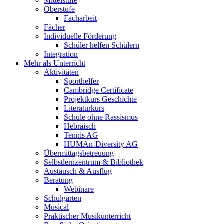
Mittelstufe
Oberstufe
Facharbeit
Fächer
Individuelle Förderung
Schüler helfen Schülern
Integration
Mehr als Unterricht
Aktivitäten
Sporthelfer
Cambridge Certificate
Projektkurs Geschichte
Literaturkurs
Schule ohne Rassismus
Hebräisch
Tennis AG
HUMAn-Diversity AG
Übermittagsbetreuung
Selbstlernzentrum & Bibliothek
Austausch & Ausflug
Beratung
Webinare
Schulgarten
Musical
Praktischer Musikunterricht