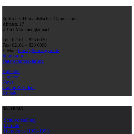
Stiftisches Humanistisches Gymnasium
Abteistr. 17
41061 Mönchengladbach
Tel.: 02161 – 823 6070
Fax: 02161 – 823 6099
E-Mail:
huma@huma-gym.de
Impressum
Datenschutzerklärung
Kalender
Logineo
News
Galerie & Videos
Kontakt
Das HUMA
Schulvorstellung
Chronik
Hans Jonas (1903-1993)