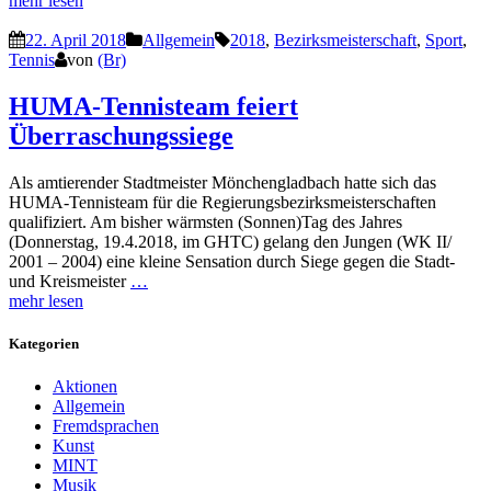
mehr lesen
22. April 2018
Allgemein
2018
,
Bezirksmeisterschaft
,
Sport
,
Tennis
von
(Br)
HUMA-Tennisteam feiert
Überraschungssiege
Als amtierender Stadtmeister Mönchengladbach hatte sich das
HUMA-Tennisteam für die Regierungsbezirksmeisterschaften
qualifiziert. Am bisher wärmsten (Sonnen)Tag des Jahres
(Donnerstag, 19.4.2018, im GHTC) gelang den Jungen (WK II/
2001 – 2004) eine kleine Sensation durch Siege gegen die Stadt-
und Kreismeister
…
mehr lesen
Kategorien
Aktionen
Allgemein
Fremdsprachen
Kunst
MINT
Musik