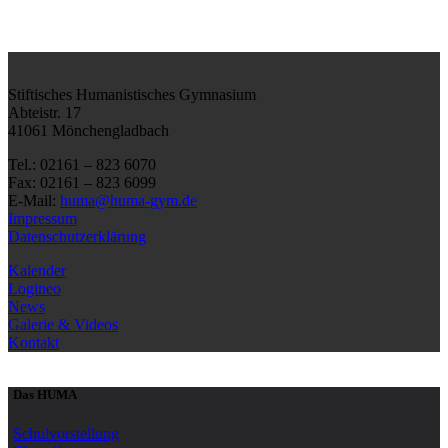
Stiftisches Humanistisches Gymnasium
Abteistr. 17
41061 Mönchengladbach
Tel.: 02161 – 823 6070
Fax: 02161 – 823 6099
E-Mail:
huma@huma-gym.de
Impressum
Datenschutzerklärung
Kalender
Logineo
News
Galerie & Videos
Kontakt
Das HUMA
Schulvorstellung