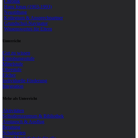
Chronik
Hans Jonas (1903-1993)
Neustiftung
Kollegium & Ansprechpartner
Grundschul-Navigator
Wissenswertes für Eltern
Unterricht
Gut zu wissen
Erprobungsstufe
Mittelstufe
Oberstufe
Fächer
Individuelle Förderung
Integration
Mehr als Unterricht
Aktivitäten
Selbstlernzentrum & Bibliothek
Austausch & Ausflug
Beratung
Schulgarten