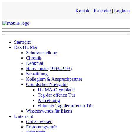
Kontakt
|
Kalender
|
Logineo
Startseite
Das HUMA
Schulvorstellung
Chronik
Denkmal
Hans Jonas (1903-1993)
Neustiftung
Kollegium & Ansprechpartner
Grundschul-Navigator
HUMA-Olympiade
Tag der offenen Tür
Anmeldung
virtueller Tag der offenen Tür
Wissenswertes für Eltern
Unterricht
Gut zu wissen
Erprobungsstufe