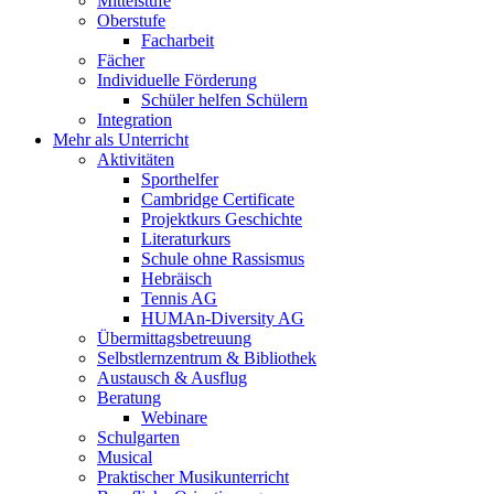
Mittelstufe
Oberstufe
Facharbeit
Fächer
Individuelle Förderung
Schüler helfen Schülern
Integration
Mehr als Unterricht
Aktivitäten
Sporthelfer
Cambridge Certificate
Projektkurs Geschichte
Literaturkurs
Schule ohne Rassismus
Hebräisch
Tennis AG
HUMAn-Diversity AG
Übermittagsbetreuung
Selbstlernzentrum & Bibliothek
Austausch & Ausflug
Beratung
Webinare
Schulgarten
Musical
Praktischer Musikunterricht