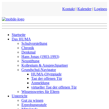
Kontakt
|
Kalender
|
Logineo
Startseite
Das HUMA
Schulvorstellung
Chronik
Denkmal
Hans Jonas (1903-1993)
Neustiftung
Kollegium & Ansprechpartner
Grundschul-Navigator
HUMA-Olympiade
Tag der offenen Tür
Anmeldung
virtueller Tag der offenen Tür
Wissenswertes für Eltern
Unterricht
Gut zu wissen
Erprobungsstufe