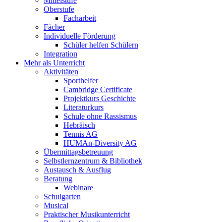
Mittelstufe
Oberstufe
Facharbeit
Fächer
Individuelle Förderung
Schüler helfen Schülern
Integration
Mehr als Unterricht
Aktivitäten
Sporthelfer
Cambridge Certificate
Projektkurs Geschichte
Literaturkurs
Schule ohne Rassismus
Hebräisch
Tennis AG
HUMAn-Diversity AG
Übermittagsbetreuung
Selbstlernzentrum & Bibliothek
Austausch & Ausflug
Beratung
Webinare
Schulgarten
Musical
Praktischer Musikunterricht