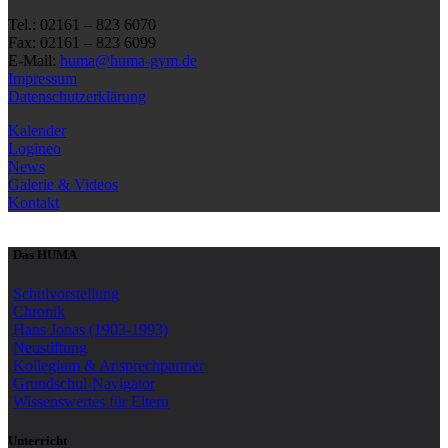
Tel.: 02161 – 823 6070
Fax: 02161 – 823 6099
E-Mail:
huma@huma-gym.de
Impressum
Datenschutzerklärung
Kalender
Logineo
News
Galerie & Videos
Kontakt
Das HUMA
Schulvorstellung
Chronik
Hans Jonas (1903-1993)
Neustiftung
Kollegium & Ansprechpartner
Grundschul-Navigator
Wissenswertes für Eltern
Unterricht