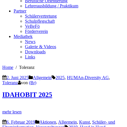
Berufliche Orientierung
Lehrerausbildung / Praktikum
Partner
Schülervertretung
Schulpflegschaft
VeBeFö
Förderverein
Mediathek
News
Galerie & Videos
Downloads
Links
Home
Toleranz
2. Juni 2025
Allgemein
2025
,
HUMAn-Diversity AG
,
Toleranz
von
(Br)
IDAHOBIT 2025
mehr lesen
6. Februar 2019
Aktionen
,
Allgemein
,
Kunst
,
Schüler- und