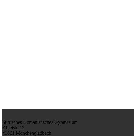
Stiftisches Humanistisches Gymnasium
Abteistr. 17
41061 Mönchengladbach