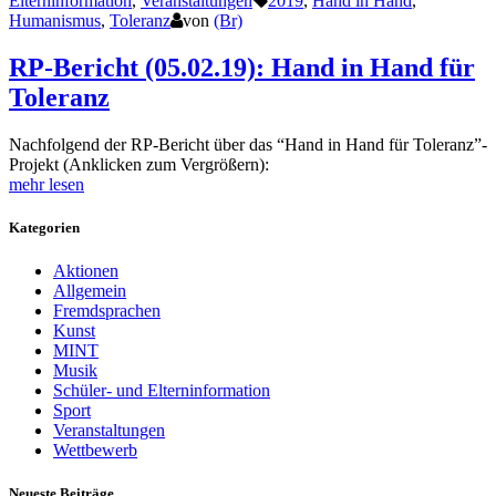
Elterninformation
,
Veranstaltungen
2019
,
Hand in Hand
,
Humanismus
,
Toleranz
von
(Br)
RP-Bericht (05.02.19): Hand in Hand für
Toleranz
Nachfolgend der RP-Bericht über das “Hand in Hand für Toleranz”-
Projekt (Anklicken zum Vergrößern):
mehr lesen
Kategorien
Aktionen
Allgemein
Fremdsprachen
Kunst
MINT
Musik
Schüler- und Elterninformation
Sport
Veranstaltungen
Wettbewerb
Neueste Beiträge