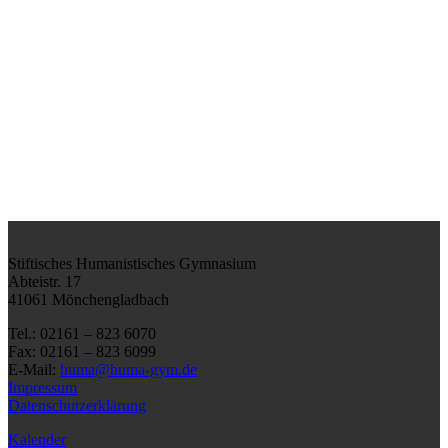
Stiftisches Humanistisches Gymnasium
Abteistr. 17
41061 Mönchengladbach
Tel.: 02161 – 823 6070
Fax: 02161 – 823 6099
E-Mail:
huma@huma-gym.de
Impressum
Datenschutzerklärung
Kalender