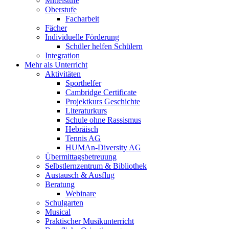
Mittelstufe
Oberstufe
Facharbeit
Fächer
Individuelle Förderung
Schüler helfen Schülern
Integration
Mehr als Unterricht
Aktivitäten
Sporthelfer
Cambridge Certificate
Projektkurs Geschichte
Literaturkurs
Schule ohne Rassismus
Hebräisch
Tennis AG
HUMAn-Diversity AG
Übermittagsbetreuung
Selbstlernzentrum & Bibliothek
Austausch & Ausflug
Beratung
Webinare
Schulgarten
Musical
Praktischer Musikunterricht