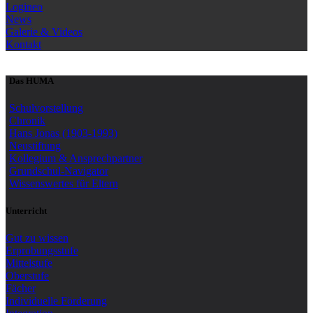
Logineo
News
Galerie & Videos
Kontakt
Das HUMA
Schulvorstellung
Chronik
Hans Jonas (1903-1993)
Neustiftung
Kollegium & Ansprechpartner
Grundschul-Navigator
Wissenswertes für Eltern
Unterricht
Gut zu wissen
Erprobungsstufe
Mittelstufe
Oberstufe
Fächer
Individuelle Förderung