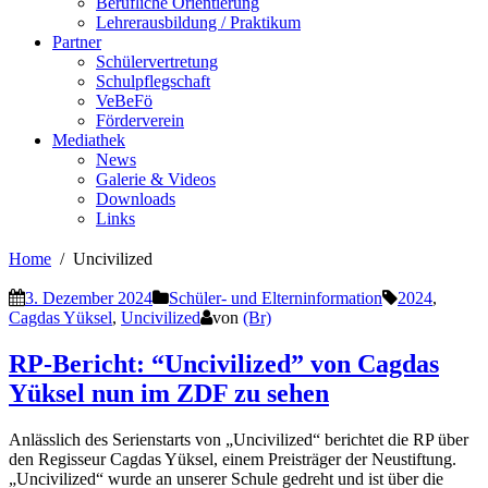
Berufliche Orientierung
Lehrerausbildung / Praktikum
Partner
Schülervertretung
Schulpflegschaft
VeBeFö
Förderverein
Mediathek
News
Galerie & Videos
Downloads
Links
Home
Uncivilized
3. Dezember 2024
Schüler- und Elterninformation
2024
,
Cagdas Yüksel
,
Uncivilized
von
(Br)
RP-Bericht: “Uncivilized” von Cagdas
Yüksel nun im ZDF zu sehen
Anlässlich des Serienstarts von „Uncivilized“ berichtet die RP über
den Regisseur Cagdas Yüksel, einem Preisträger der Neustiftung.
„Uncivilized“ wurde an unserer Schule gedreht und ist über die