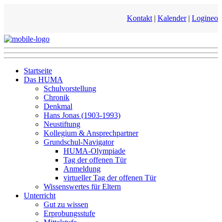
Kontakt
|
Kalender
|
Logineo
Startseite
Das HUMA
Schulvorstellung
Chronik
Denkmal
Hans Jonas (1903-1993)
Neustiftung
Kollegium & Ansprechpartner
Grundschul-Navigator
HUMA-Olympiade
Tag der offenen Tür
Anmeldung
virtueller Tag der offenen Tür
Wissenswertes für Eltern
Unterricht
Gut zu wissen
Erprobungsstufe