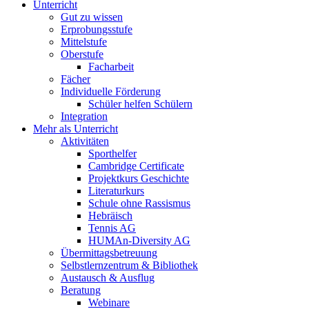
Unterricht
Gut zu wissen
Erprobungsstufe
Mittelstufe
Oberstufe
Facharbeit
Fächer
Individuelle Förderung
Schüler helfen Schülern
Integration
Mehr als Unterricht
Aktivitäten
Sporthelfer
Cambridge Certificate
Projektkurs Geschichte
Literaturkurs
Schule ohne Rassismus
Hebräisch
Tennis AG
HUMAn-Diversity AG
Übermittagsbetreuung
Selbstlernzentrum & Bibliothek
Austausch & Ausflug
Beratung
Webinare