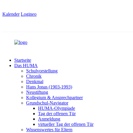
Kalender
Logineo
Startseite
Das HUMA
Schulvorstellung
Chronik
Denkmal
Hans Jonas (1903-1993)
Neustiftung
Kollegium & Ansprechpartner
Grundschul-Navigator
HUMA-Olympiade
Tag der offenen Tür
Anmeldung
virtueller Tag der offenen Tür
Wissenswertes für Eltern