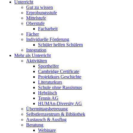
Unterricht
Gut zu wissen
Erprobungsstufe
Mittelstufe
Oberstufe
Facharbeit
Fächer
Individuelle Förderung
Schüler helfen Schülern
Integration
Mehr als Unterricht
Aktivitäten
Sporthelfer
Cambridge Certificate
Projektkurs Geschichte
Literaturkurs
Schule ohne Rassismus
Hebräisch
Tennis AG
HUMAn-Diversity AG
Übermittagsbetreuung
Selbstlernzentrum & Bibliothek
Austausch & Ausflug
Beratung
Webinare