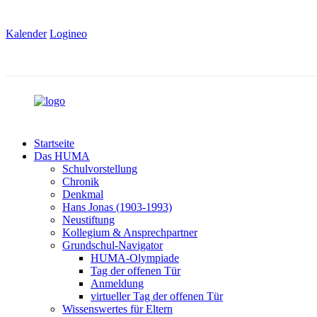
Kalender
Logineo
Startseite
Das HUMA
Schulvorstellung
Chronik
Denkmal
Hans Jonas (1903-1993)
Neustiftung
Kollegium & Ansprechpartner
Grundschul-Navigator
HUMA-Olympiade
Tag der offenen Tür
Anmeldung
virtueller Tag der offenen Tür
Wissenswertes für Eltern