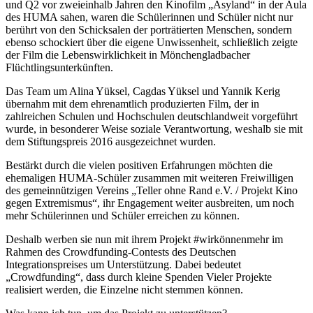
und Q2 vor zweieinhalb Jahren den Kinofilm „Asyland“ in der Aula
des HUMA sahen, waren die Schülerinnen und Schüler nicht nur
berührt von den Schicksalen der porträtierten Menschen, sondern
ebenso schockiert über die eigene Unwissenheit, schließlich zeigte
der Film die Lebenswirklichkeit in Mönchengladbacher
Flüchtlingsunterkünften.
Das Team um Alina Yüksel, Cagdas Yüksel und Yannik Kerig
übernahm mit dem ehrenamtlich produzierten Film, der in
zahlreichen Schulen und Hochschulen deutschlandweit vorgeführt
wurde, in besonderer Weise soziale Verantwortung, weshalb sie mit
dem Stiftungspreis 2016 ausgezeichnet wurden.
Bestärkt durch die vielen positiven Erfahrungen möchten die
ehemaligen HUMA-Schüler zusammen mit weiteren Freiwilligen
des gemeinnützigen Vereins „Teller ohne Rand e.V. / Projekt Kino
gegen Extremismus“, ihr Engagement weiter ausbreiten, um noch
mehr Schülerinnen und Schüler erreichen zu können.
Deshalb werben sie nun mit ihrem Projekt #wirkönnenmehr im
Rahmen des Crowdfunding-Contests des Deutschen
Integrationspreises um Unterstützung. Dabei bedeutet
„Crowdfunding“, dass durch kleine Spenden Vieler Projekte
realisiert werden, die Einzelne nicht stemmen können.