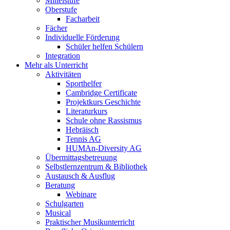
Mittelstufe
Oberstufe
Facharbeit
Fächer
Individuelle Förderung
Schüler helfen Schülern
Integration
Mehr als Unterricht
Aktivitäten
Sporthelfer
Cambridge Certificate
Projektkurs Geschichte
Literaturkurs
Schule ohne Rassismus
Hebräisch
Tennis AG
HUMAn-Diversity AG
Übermittagsbetreuung
Selbstlernzentrum & Bibliothek
Austausch & Ausflug
Beratung
Webinare
Schulgarten
Musical
Praktischer Musikunterricht