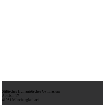
Stiftisches Humanistisches Gymnasium
Abteistr. 17
41061 Mönchengladbach