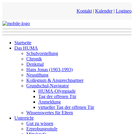
Kontakt
|
Kalender
|
Logineo
Startseite
Das HUMA
Schulvorstellung
Chronik
Denkmal
Hans Jonas (1903-1993)
Neustiftung
Kollegium & Ansprechpartner
Grundschul-Navigator
HUMA-Olympiade
Tag der offenen Tür
Anmeldung
virtueller Tag der offenen Tür
Wissenswertes für Eltern
Unterricht
Gut zu wissen
Erprobungsstufe