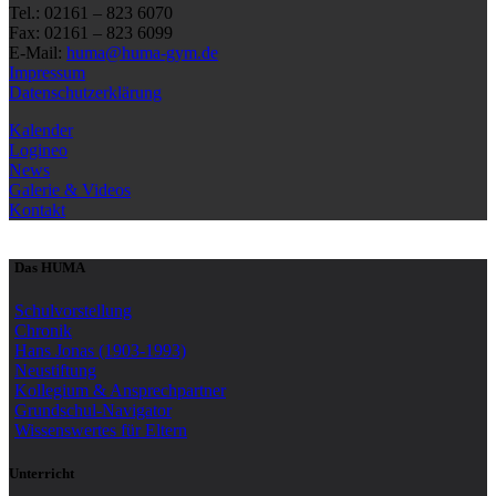
Tel.: 02161 – 823 6070
Fax: 02161 – 823 6099
E-Mail:
huma@huma-gym.de
Impressum
Datenschutzerklärung
Kalender
Logineo
News
Galerie & Videos
Kontakt
Das HUMA
Schulvorstellung
Chronik
Hans Jonas (1903-1993)
Neustiftung
Kollegium & Ansprechpartner
Grundschul-Navigator
Wissenswertes für Eltern
Unterricht