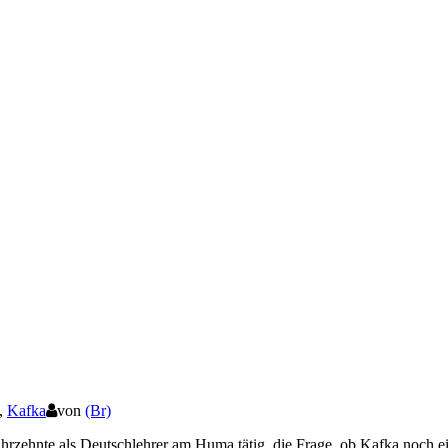
,
Kafka
von
(Br)
rzehnte als Deutschlehrer am Huma tätig, die Frage, ob Kafka noch e