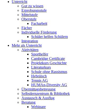
Unterricht
Gut zu wissen
Erprobungsstufe
Mittelstufe
Oberstufe
Facharbeit
Fächer
Individuelle Förderung
Schüler helfen Schülern
Integration
Mehr als Unterricht
Aktivitäten
Sporthelfer
Cambridge Certificate
Projektkurs Geschichte
Literaturkurs
Schule ohne Rassismus
Hebräisch
Tennis AG
HUMAn-Diversity AG
Übermittagsbetreuung
Selbstlernzentrum & Bibliothek
Austausch & Ausflug
Beratung
Webinare