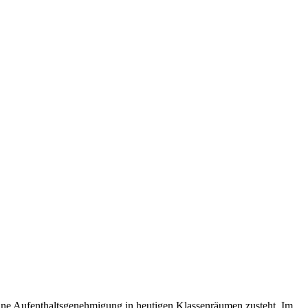
ine Aufenthaltsgenehmigung in heutigen Klassenräumen zusteht. Im