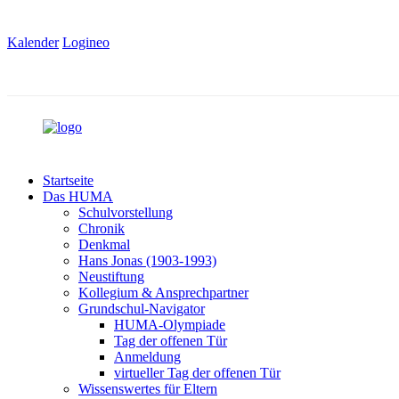
Kalender
Logineo
Startseite
Das HUMA
Schulvorstellung
Chronik
Denkmal
Hans Jonas (1903-1993)
Neustiftung
Kollegium & Ansprechpartner
Grundschul-Navigator
HUMA-Olympiade
Tag der offenen Tür
Anmeldung
virtueller Tag der offenen Tür
Wissenswertes für Eltern