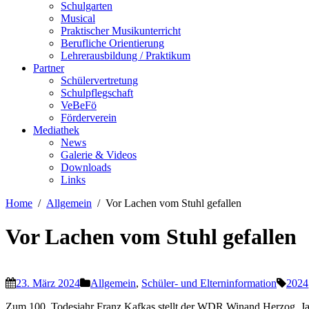
Schulgarten
Musical
Praktischer Musikunterricht
Berufliche Orientierung
Lehrerausbildung / Praktikum
Partner
Schülervertretung
Schulpflegschaft
VeBeFö
Förderverein
Mediathek
News
Galerie & Videos
Downloads
Links
Home
Allgemein
Vor Lachen vom Stuhl gefallen
Vor Lachen vom Stuhl gefallen
23. März 2024
Allgemein
,
Schüler- und Elterninformation
2024
Zum 100. Todesjahr Franz Kafkas stellt der WDR Winand Herzog, Jah