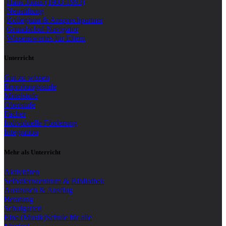
Hans Jonas (1903-1993)
Neustiftung
Kollegium & Ansprechpartner
Grundschul-Navigator
Wissenswertes für Eltern
Unterricht
Gut zu wissen
Erprobungsstufe
Mittelstufe
Oberstufe
Fächer
Individuelle Förderung
Integration
Mehr als Unterricht
Aktivitäten
Selbstlernzentrum & Bibliothek
Austausch & Ausflug
Beratung
Schulgarten
Eine (Musik)Schule für alle