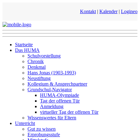
Kontakt
|
Kalender
|
Logineo
Startseite
Das HUMA
Schulvorstellung
Chronik
Denkmal
Hans Jonas (1903-1993)
Neustiftung
Kollegium & Ansprechpartner
Grundschul-Navigator
HUMA-Olympiade
Tag der offenen Tür
Anmeldung
virtueller Tag der offenen Tür
Wissenswertes für Eltern
Unterricht
Gut zu wissen
Erprobungsstufe