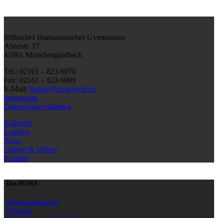
Stiftisches Humanistisches Gymnasium
Abteistr. 17
41061 Mönchengladbach
Tel.: 02161 – 823 6070
Fax: 02161 – 823 6099
E-Mail:
huma@huma-gym.de
Impressum
Datenschutzerklärung
Kalender
Logineo
News
Galerie & Videos
Kontakt
Das HUMA
Schulvorstellung
Chronik