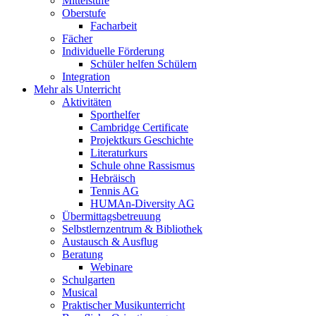
Mittelstufe
Oberstufe
Facharbeit
Fächer
Individuelle Förderung
Schüler helfen Schülern
Integration
Mehr als Unterricht
Aktivitäten
Sporthelfer
Cambridge Certificate
Projektkurs Geschichte
Literaturkurs
Schule ohne Rassismus
Hebräisch
Tennis AG
HUMAn-Diversity AG
Übermittagsbetreuung
Selbstlernzentrum & Bibliothek
Austausch & Ausflug
Beratung
Webinare
Schulgarten
Musical
Praktischer Musikunterricht