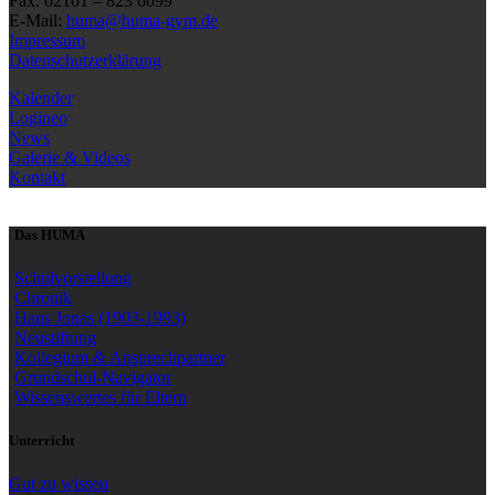
Fax: 02161 – 823 6099
E-Mail:
huma@huma-gym.de
Impressum
Datenschutzerklärung
Kalender
Logineo
News
Galerie & Videos
Kontakt
Das HUMA
Schulvorstellung
Chronik
Hans Jonas (1903-1993)
Neustiftung
Kollegium & Ansprechpartner
Grundschul-Navigator
Wissenswertes für Eltern
Unterricht
Gut zu wissen