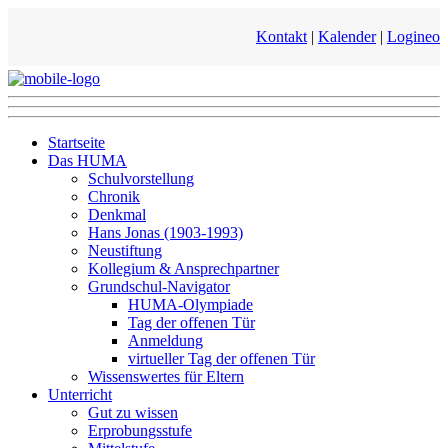
Kontakt
|
Kalender
|
Logineo
Startseite
Das HUMA
Schulvorstellung
Chronik
Denkmal
Hans Jonas (1903-1993)
Neustiftung
Kollegium & Ansprechpartner
Grundschul-Navigator
HUMA-Olympiade
Tag der offenen Tür
Anmeldung
virtueller Tag der offenen Tür
Wissenswertes für Eltern
Unterricht
Gut zu wissen
Erprobungsstufe