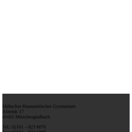
Stiftisches Humanistisches Gymnasium
Abteistr. 17
41061 Mönchengladbach
Tel.: 02161 – 823 6070