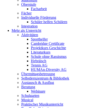
Mittelstufe
Oberstufe
Facharbeit
Fächer
Individuelle Förderung
Schüler helfen Schülern
Integration
Mehr als Unterricht
Aktivitäten
Sporthelfer
Cambridge Certificate
Projektkurs Geschichte
Literaturkurs
Schule ohne Rassismus
Hebräisch
Tennis AG
HUMAn-Diversity AG
Übermittagsbetreuung
Selbstlernzentrum & Bibliothek
Austausch & Ausflug
Beratung
Webinare
Schulgarten
Musical
Praktischer Musikunterricht