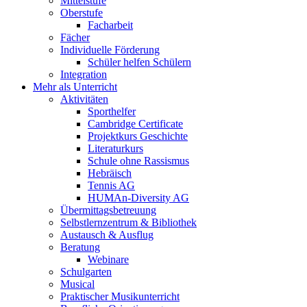
Mittelstufe
Oberstufe
Facharbeit
Fächer
Individuelle Förderung
Schüler helfen Schülern
Integration
Mehr als Unterricht
Aktivitäten
Sporthelfer
Cambridge Certificate
Projektkurs Geschichte
Literaturkurs
Schule ohne Rassismus
Hebräisch
Tennis AG
HUMAn-Diversity AG
Übermittagsbetreuung
Selbstlernzentrum & Bibliothek
Austausch & Ausflug
Beratung
Webinare
Schulgarten
Musical
Praktischer Musikunterricht