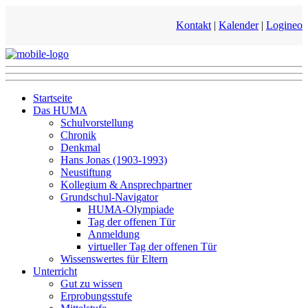
Kontakt
|
Kalender
|
Logineo
Startseite
Das HUMA
Schulvorstellung
Chronik
Denkmal
Hans Jonas (1903-1993)
Neustiftung
Kollegium & Ansprechpartner
Grundschul-Navigator
HUMA-Olympiade
Tag der offenen Tür
Anmeldung
virtueller Tag der offenen Tür
Wissenswertes für Eltern
Unterricht
Gut zu wissen
Erprobungsstufe