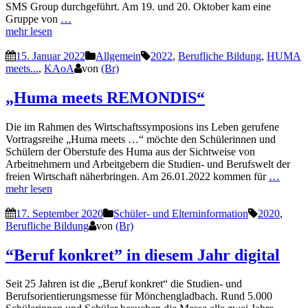
SMS Group durchgeführt. Am 19. und 20. Oktober kam eine
Gruppe von
…
mehr lesen
15. Januar 2022
Allgemein
2022
,
Berufliche Bildung
,
HUMA
meets...
,
KAoA
von
(Br)
„Huma meets REMONDIS“
Die im Rahmen des Wirtschaftssymposions ins Leben gerufene
Vortragsreihe „Huma meets …“ möchte den Schülerinnen und
Schülern der Oberstufe des Huma aus der Sichtweise von
Arbeitnehmern und Arbeitgebern die Studien- und Berufswelt der
freien Wirtschaft näherbringen. Am 26.01.2022 kommen für
…
mehr lesen
17. September 2020
Schüler- und Elterninformation
2020
,
Berufliche Bildung
von
(Br)
“Beruf konkret” in diesem Jahr digital
Seit 25 Jahren ist die „Beruf konkret“ die Studien- und
Berufsorientierungsmesse für Mönchengladbach. Rund 5.000