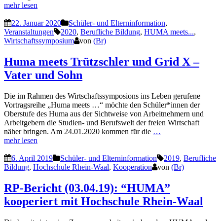
mehr lesen
22. Januar 2020
Schüler- und Elterninformation
,
Veranstaltungen
2020
,
Berufliche Bildung
,
HUMA meets...
,
Wirtschaftssymposium
von
(Br)
Huma meets Trützschler und Grid X –
Vater und Sohn
Die im Rahmen des Wirtschaftssymposions ins Leben gerufene
Vortragsreihe „Huma meets …“ möchte den Schüler*innen der
Oberstufe des Huma aus der Sichtweise von Arbeitnehmern und
Arbeitgebern die Studien- und Berufswelt der freien Wirtschaft
näher bringen. Am 24.01.2020 kommen für die
…
mehr lesen
6. April 2019
Schüler- und Elterninformation
2019
,
Berufliche
Bildung
,
Hochschule Rhein-Waal
,
Kooperation
von
(Br)
RP-Bericht (03.04.19): “HUMA”
kooperiert mit Hochschule Rhein-Waal