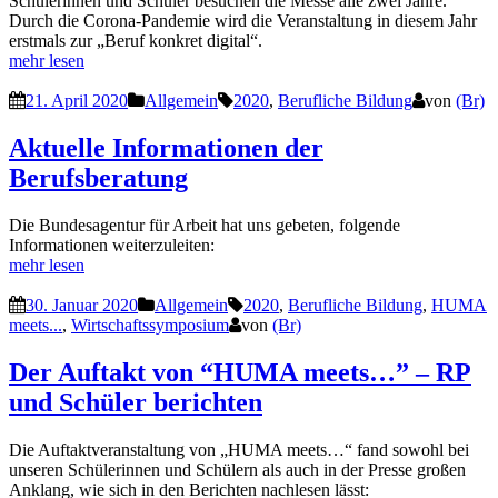
Schülerinnen und Schüler besuchen die Messe alle zwei Jahre.
Durch die Corona-Pandemie wird die Veranstaltung in diesem Jahr
erstmals zur „Beruf konkret digital“.
mehr lesen
21. April 2020
Allgemein
2020
,
Berufliche Bildung
von
(Br)
Aktuelle Informationen der
Berufsberatung
Die Bundesagentur für Arbeit hat uns gebeten, folgende
Informationen weiterzuleiten:
mehr lesen
30. Januar 2020
Allgemein
2020
,
Berufliche Bildung
,
HUMA
meets...
,
Wirtschaftssymposium
von
(Br)
Der Auftakt von “HUMA meets…” – RP
und Schüler berichten
Die Auftaktveranstaltung von „HUMA meets…“ fand sowohl bei
unseren Schülerinnen und Schülern als auch in der Presse großen
Anklang, wie sich in den Berichten nachlesen lässt: