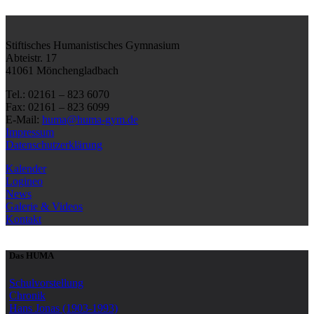
Stiftisches Humanistisches Gymnasium
Abteistr. 17
41061 Mönchengladbach
Tel.: 02161 – 823 6070
Fax: 02161 – 823 6099
E-Mail:
huma@huma-gym.de
Impressum
Datenschutzerklärung
Kalender
Logineo
News
Galerie & Videos
Kontakt
Das HUMA
Schulvorstellung
Chronik
Hans Jonas (1903-1993)