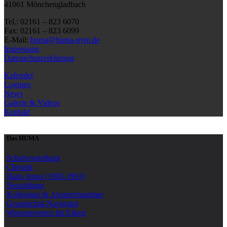
41061 Mönchengladbach
Tel.: 02161 – 823 6070
Fax: 02161 – 823 6099
E-Mail:
huma@huma-gym.de
Impressum
Datenschutzerklärung
Kalender
Logineo
News
Galerie & Videos
Kontakt
Das HUMA
Schulvorstellung
Chronik
Hans Jonas (1903-1993)
Neustiftung
Kollegium & Ansprechpartner
Grundschul-Navigator
Wissenswertes für Eltern