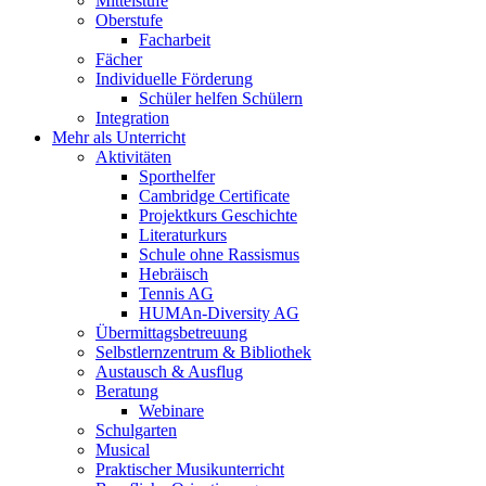
Mittelstufe
Oberstufe
Facharbeit
Fächer
Individuelle Förderung
Schüler helfen Schülern
Integration
Mehr als Unterricht
Aktivitäten
Sporthelfer
Cambridge Certificate
Projektkurs Geschichte
Literaturkurs
Schule ohne Rassismus
Hebräisch
Tennis AG
HUMAn-Diversity AG
Übermittagsbetreuung
Selbstlernzentrum & Bibliothek
Austausch & Ausflug
Beratung
Webinare
Schulgarten
Musical
Praktischer Musikunterricht