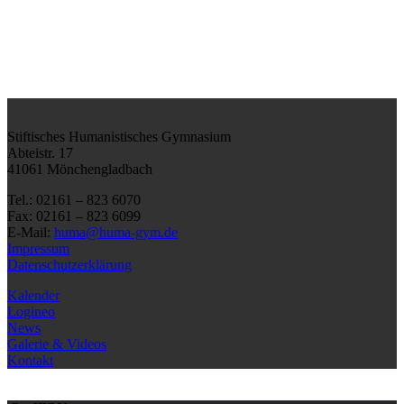
Stiftisches Humanistisches Gymnasium
Abteistr. 17
41061 Mönchengladbach
Tel.: 02161 – 823 6070
Fax: 02161 – 823 6099
E-Mail:
huma@huma-gym.de
Impressum
Datenschutzerklärung
Kalender
Logineo
News
Galerie & Videos
Kontakt