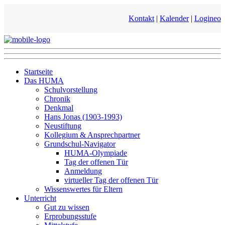
Kontakt
|
Kalender
|
Logineo
Startseite
Das HUMA
Schulvorstellung
Chronik
Denkmal
Hans Jonas (1903-1993)
Neustiftung
Kollegium & Ansprechpartner
Grundschul-Navigator
HUMA-Olympiade
Tag der offenen Tür
Anmeldung
virtueller Tag der offenen Tür
Wissenswertes für Eltern
Unterricht
Gut zu wissen
Erprobungsstufe