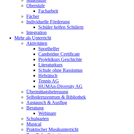
Mittelstufe
Oberstufe
Facharbeit
Fächer
Individuelle Förderung
Schüler helfen Schülern
Integration
Mehr als Unterricht
Aktivitäten
Sporthelfer
Cambridge Certificate
Projektkurs Geschichte
Literaturkurs
Schule ohne Rassismus
Hebräisch
Tennis AG
HUMAn-Diversity AG
Übermittagsbetreuung
Selbstlernzentrum & Bibliothek
Austausch & Ausflug
Beratung
Webinare
Schulgarten
Musical
Praktischer Musikunterricht