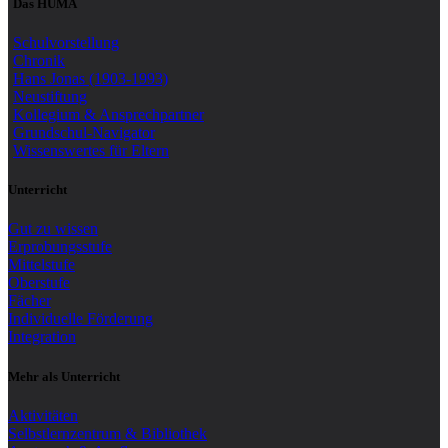
Das HUMA
Schulvorstellung
Chronik
Hans Jonas (1903-1993)
Neustiftung
Kollegium & Ansprechpartner
Grundschul-Navigator
Wissenswertes für Eltern
Unterricht
Gut zu wissen
Erprobungsstufe
Mittelstufe
Oberstufe
Fächer
Individuelle Förderung
Integration
Mehr als Unterricht
Aktivitäten
Selbstlernzentrum & Bibliothek