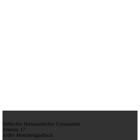
Stiftisches Humanistisches Gymnasium
Abteistr. 17
41061 Mönchengladbach