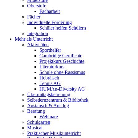
Mittelstufe
Oberstufe
Facharbeit
Fächer
Individuelle Förderung
Schüler helfen Schülern
Integration
Mehr als Unterricht
Aktivitäten
Sporthelfer
Cambridge Certificate
Projektkurs Geschichte
Literaturkurs
Schule ohne Rassismus
Hebräisch
Tennis AG
HUMAn-Diversity AG
Übermittagsbetreuung
Selbstlernzentrum & Bibliothek
Austausch & Ausflug
Beratung
Webinare
Schulgarten
Musical
Praktischer Musikunterricht