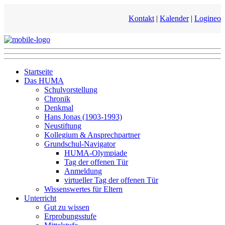
Kontakt
|
Kalender
|
Logineo
Startseite
Das HUMA
Schulvorstellung
Chronik
Denkmal
Hans Jonas (1903-1993)
Neustiftung
Kollegium & Ansprechpartner
Grundschul-Navigator
HUMA-Olympiade
Tag der offenen Tür
Anmeldung
virtueller Tag der offenen Tür
Wissenswertes für Eltern
Unterricht
Gut zu wissen
Erprobungsstufe