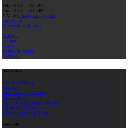
Tel.: 02161 – 823 6070
Fax: 02161 – 823 6099
E-Mail:
huma@huma-gym.de
Impressum
Datenschutzerklärung
Kalender
Logineo
News
Galerie & Videos
Kontakt
Das HUMA
Schulvorstellung
Chronik
Hans Jonas (1903-1993)
Neustiftung
Kollegium & Ansprechpartner
Grundschul-Navigator
Wissenswertes für Eltern
Unterricht