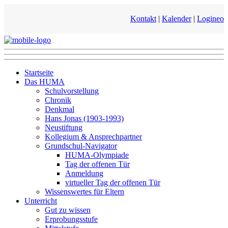
Kontakt
|
Kalender
|
Logineo
Startseite
Das HUMA
Schulvorstellung
Chronik
Denkmal
Hans Jonas (1903-1993)
Neustiftung
Kollegium & Ansprechpartner
Grundschul-Navigator
HUMA-Olympiade
Tag der offenen Tür
Anmeldung
virtueller Tag der offenen Tür
Wissenswertes für Eltern
Unterricht
Gut zu wissen
Erprobungsstufe