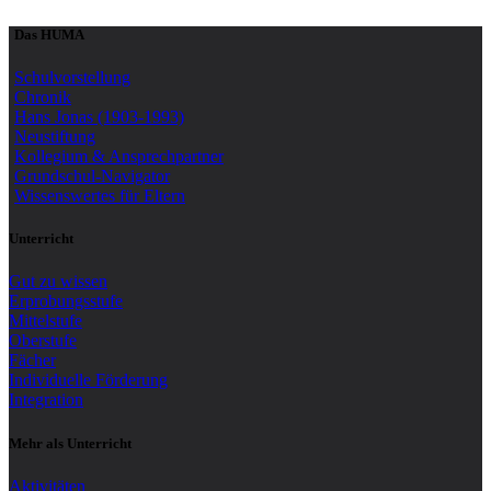
Das HUMA
Schulvorstellung
Chronik
Hans Jonas (1903-1993)
Neustiftung
Kollegium & Ansprechpartner
Grundschul-Navigator
Wissenswertes für Eltern
Unterricht
Gut zu wissen
Erprobungsstufe
Mittelstufe
Oberstufe
Fächer
Individuelle Förderung
Integration
Mehr als Unterricht
Aktivitäten