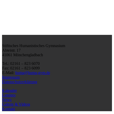
Stiftisches Humanistisches Gymnasium
Abteistr. 17
41061 Mönchengladbach
Tel.: 02161 – 823 6070
Fax: 02161 – 823 6099
E-Mail:
huma@huma-gym.de
Impressum
Datenschutzerklärung
Kalender
Logineo
News
Galerie & Videos
Kontakt