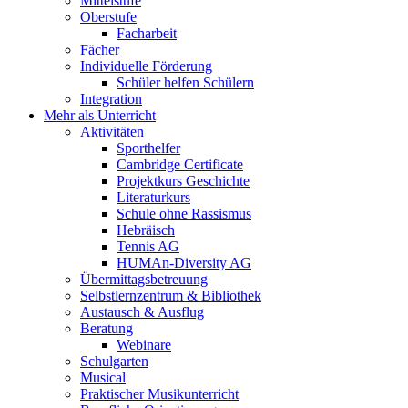
Mittelstufe
Oberstufe
Facharbeit
Fächer
Individuelle Förderung
Schüler helfen Schülern
Integration
Mehr als Unterricht
Aktivitäten
Sporthelfer
Cambridge Certificate
Projektkurs Geschichte
Literaturkurs
Schule ohne Rassismus
Hebräisch
Tennis AG
HUMAn-Diversity AG
Übermittagsbetreuung
Selbstlernzentrum & Bibliothek
Austausch & Ausflug
Beratung
Webinare
Schulgarten
Musical
Praktischer Musikunterricht