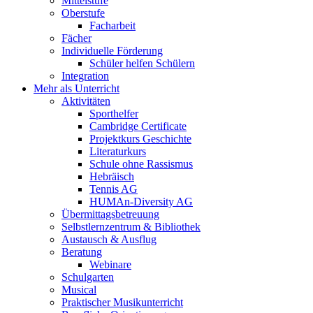
Mittelstufe
Oberstufe
Facharbeit
Fächer
Individuelle Förderung
Schüler helfen Schülern
Integration
Mehr als Unterricht
Aktivitäten
Sporthelfer
Cambridge Certificate
Projektkurs Geschichte
Literaturkurs
Schule ohne Rassismus
Hebräisch
Tennis AG
HUMAn-Diversity AG
Übermittagsbetreuung
Selbstlernzentrum & Bibliothek
Austausch & Ausflug
Beratung
Webinare
Schulgarten
Musical
Praktischer Musikunterricht