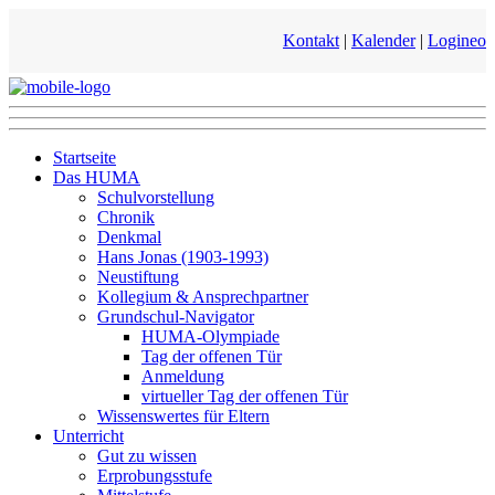
Kontakt
|
Kalender
|
Logineo
Startseite
Das HUMA
Schulvorstellung
Chronik
Denkmal
Hans Jonas (1903-1993)
Neustiftung
Kollegium & Ansprechpartner
Grundschul-Navigator
HUMA-Olympiade
Tag der offenen Tür
Anmeldung
virtueller Tag der offenen Tür
Wissenswertes für Eltern
Unterricht
Gut zu wissen
Erprobungsstufe