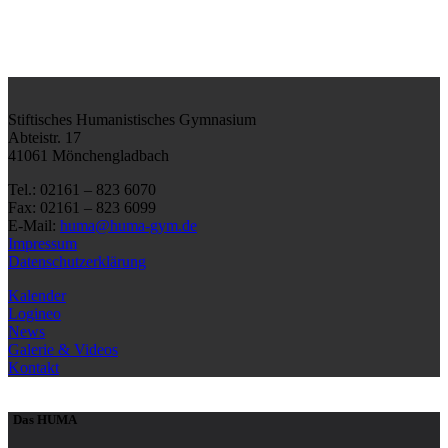
Stiftisches Humanistisches Gymnasium
Abteistr. 17
41061 Mönchengladbach
Tel.: 02161 – 823 6070
Fax: 02161 – 823 6099
E-Mail:
huma@huma-gym.de
Impressum
Datenschutzerklärung
Kalender
Logineo
News
Galerie & Videos
Kontakt
Das HUMA