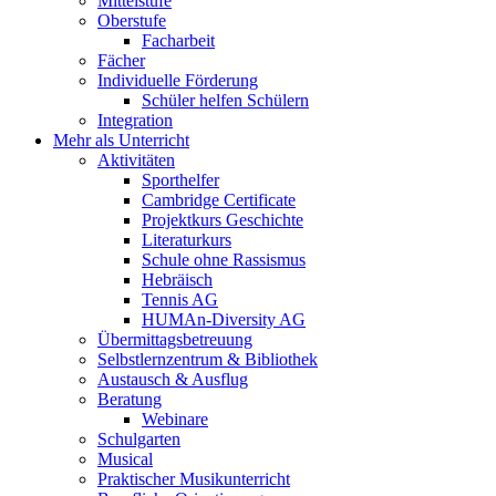
Mittelstufe
Oberstufe
Facharbeit
Fächer
Individuelle Förderung
Schüler helfen Schülern
Integration
Mehr als Unterricht
Aktivitäten
Sporthelfer
Cambridge Certificate
Projektkurs Geschichte
Literaturkurs
Schule ohne Rassismus
Hebräisch
Tennis AG
HUMAn-Diversity AG
Übermittagsbetreuung
Selbstlernzentrum & Bibliothek
Austausch & Ausflug
Beratung
Webinare
Schulgarten
Musical
Praktischer Musikunterricht