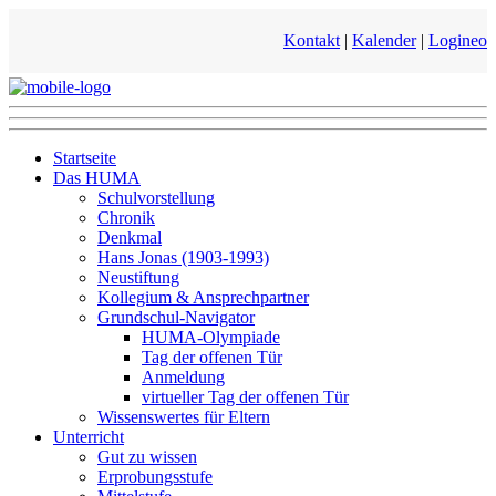
Kontakt
|
Kalender
|
Logineo
Startseite
Das HUMA
Schulvorstellung
Chronik
Denkmal
Hans Jonas (1903-1993)
Neustiftung
Kollegium & Ansprechpartner
Grundschul-Navigator
HUMA-Olympiade
Tag der offenen Tür
Anmeldung
virtueller Tag der offenen Tür
Wissenswertes für Eltern
Unterricht
Gut zu wissen
Erprobungsstufe