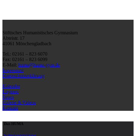
Stiftisches Humanistisches Gymnasium
Abteistr. 17
41061 Mönchengladbach
Tel.: 02161 – 823 6070
Fax: 02161 – 823 6099
E-Mail:
huma@huma-gym.de
Impressum
Datenschutzerklärung
Kalender
Logineo
News
Galerie & Videos
Kontakt
Das HUMA
Schulvorstellung