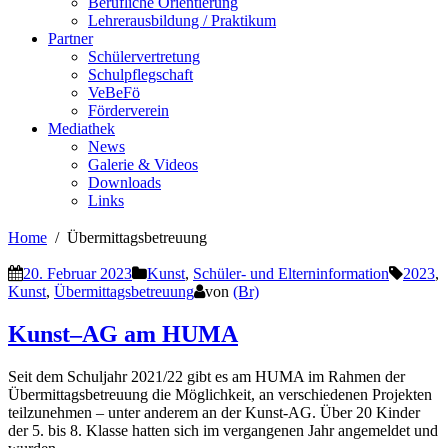
Berufliche Orientierung
Lehrerausbildung / Praktikum
Partner
Schülervertretung
Schulpflegschaft
VeBeFö
Förderverein
Mediathek
News
Galerie & Videos
Downloads
Links
Home
Übermittagsbetreuung
20. Februar 2023
Kunst
,
Schüler- und Elterninformation
2023
,
Kunst
,
Übermittagsbetreuung
von
(Br)
Kunst–AG am HUMA
Seit dem Schuljahr 2021/22 gibt es am HUMA im Rahmen der
Übermittagsbetreuung die Möglichkeit, an verschiedenen Projekten
teilzunehmen – unter anderem an der Kunst-AG. Über 20 Kinder
der 5. bis 8. Klasse hatten sich im vergangenen Jahr angemeldet und