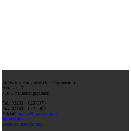
Stiftisches Humanistisches Gymnasium
Abteistr. 17
41061 Mönchengladbach
Tel.: 02161 – 823 6070
Fax: 02161 – 823 6099
E-Mail:
huma@huma-gym.de
Impressum
Datenschutzerklärung