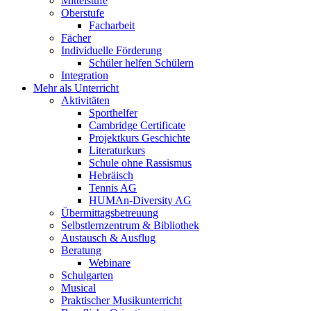
Mittelstufe
Oberstufe
Facharbeit
Fächer
Individuelle Förderung
Schüler helfen Schülern
Integration
Mehr als Unterricht
Aktivitäten
Sporthelfer
Cambridge Certificate
Projektkurs Geschichte
Literaturkurs
Schule ohne Rassismus
Hebräisch
Tennis AG
HUMAn-Diversity AG
Übermittagsbetreuung
Selbstlernzentrum & Bibliothek
Austausch & Ausflug
Beratung
Webinare
Schulgarten
Musical
Praktischer Musikunterricht