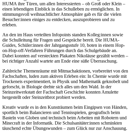
HUMA ihre Türen, um allen Interessierten – ob Groß oder Klein –
einen lebendigen Einblick in das Schulleben zu ermöglichen. In
stimmungsvoll weihnachtlicher Atmosphäre gab es für die vielen
Besucher:innen einiges zu entdecken, auszuprobieren und zu
erleben.
An den im Haus verteilten Infopoints standen Kolleg:innen sowie
die Schulleitung für Fragen und Gespräche bereit. Die HUMA-
Guides, Schüler:innen der Jahrgangsstufe 10, boten in einem Hop-
on-Hop-off-Verfahren Führungen durch das Schulgebäude an.
Dabei konnten auf versteckten Plakaten Nikoläuse gezählt werden –
bei richtiger Anzahl wartete am Ende eine süße Überraschung.
Zahlreiche Themenräume mit Mitmachaktionen, vorbereitet von den
Fachschaften, luden zum aktiven Erleben ein: In Chemie wurde mit
Trockeneis experimentiert, in Physik und Mathematik geknobelt und
geforscht, in Biologie drehte sich alles um den Wald. In der
Steinzeitwerkstatt der Fachschaft Geschichte konnten Amulette
hergestellt oder Steinzeitbrot probiert werden.
Kreativ wurde es in den Kunsträumen beim Eingipsen von Händen,
sportlich beim Balancieren und Tennisspielen, geografisch beim
Basteln von Globen und technisch beim Arbeiten mit Robotern und
Minecraft in der Informatik. Die Schulsanitäter:innen schminkten
täuschend echte Übungswunden – zum Glück nur zur Anschauung.