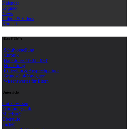
Kalender
Logineo
News
Galerie & Videos
Kontakt
Das HUMA
Schulvorstellung
Chronik
Hans Jonas (1903-1993)
Neustiftung
Kollegium & Ansprechpartner
Grundschul-Navigator
Wissenswertes für Eltern
Unterricht
Gut zu wissen
Erprobungsstufe
Mittelstufe
Oberstufe
Fächer