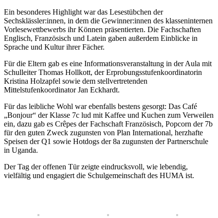
Ein besonderes Highlight war das Lesestübchen der
Sechsklässler:innen, in dem die Gewinner:innen des klasseninternen
Vorlesewettbewerbs ihr Können präsentierten. Die Fachschaften
Englisch, Französisch und Latein gaben außerdem Einblicke in
Sprache und Kultur ihrer Fächer.
Für die Eltern gab es eine Informationsveranstaltung in der Aula mit
Schulleiter Thomas Hollkott, der Erprobungsstufenkoordinatorin
Kristina Holzapfel sowie dem stellvertretenden
Mittelstufenkoordinator Jan Eckhardt.
Für das leibliche Wohl war ebenfalls bestens gesorgt: Das Café
„Bonjour“ der Klasse 7c lud mit Kaffee und Kuchen zum Verweilen
ein, dazu gab es Crêpes der Fachschaft Französisch, Popcorn der 7b
für den guten Zweck zugunsten von Plan International, herzhafte
Speisen der Q1 sowie Hotdogs der 8a zugunsten der Partnerschule
in Uganda.
Der Tag der offenen Tür zeigte eindrucksvoll, wie lebendig,
vielfältig und engagiert die Schulgemeinschaft des HUMA ist.