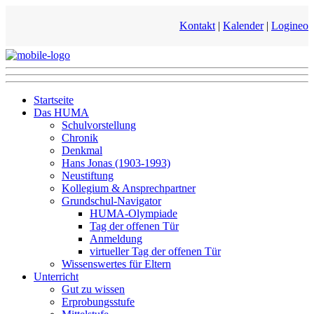
Kontakt
|
Kalender
|
Logineo
Startseite
Das HUMA
Schulvorstellung
Chronik
Denkmal
Hans Jonas (1903-1993)
Neustiftung
Kollegium & Ansprechpartner
Grundschul-Navigator
HUMA-Olympiade
Tag der offenen Tür
Anmeldung
virtueller Tag der offenen Tür
Wissenswertes für Eltern
Unterricht
Gut zu wissen
Erprobungsstufe