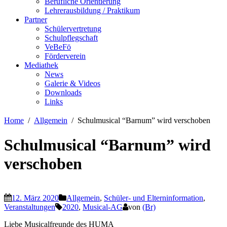
Berufliche Orientierung
Lehrerausbildung / Praktikum
Partner
Schülervertretung
Schulpflegschaft
VeBeFö
Förderverein
Mediathek
News
Galerie & Videos
Downloads
Links
Home
Allgemein
Schulmusical “Barnum” wird verschoben
Schulmusical “Barnum” wird
verschoben
12. März 2020
Allgemein
,
Schüler- und Elterninformation
,
Veranstaltungen
2020
,
Musical-AG
von
(Br)
Liebe Musicalfreunde des HUMA