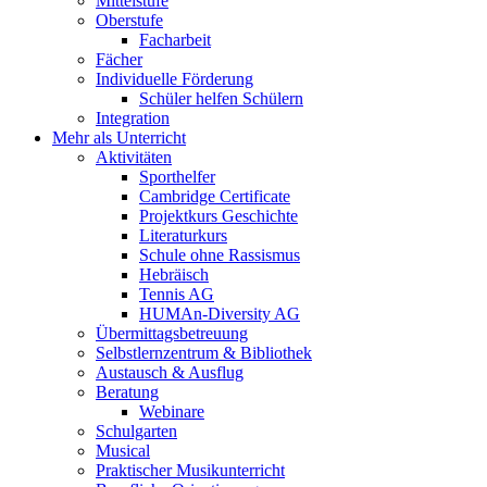
Mittelstufe
Oberstufe
Facharbeit
Fächer
Individuelle Förderung
Schüler helfen Schülern
Integration
Mehr als Unterricht
Aktivitäten
Sporthelfer
Cambridge Certificate
Projektkurs Geschichte
Literaturkurs
Schule ohne Rassismus
Hebräisch
Tennis AG
HUMAn-Diversity AG
Übermittagsbetreuung
Selbstlernzentrum & Bibliothek
Austausch & Ausflug
Beratung
Webinare
Schulgarten
Musical
Praktischer Musikunterricht