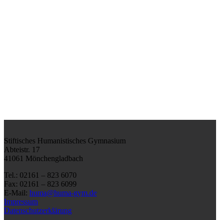
Stiftisches Humanistisches Gymnasium
Abteistr. 17
41061 Mönchengladbach
Tel.: 02161 – 823 6070
Fax: 02161 – 823 6099
E-Mail:
huma@huma-gym.de
Impressum
Datenschutzerklärung