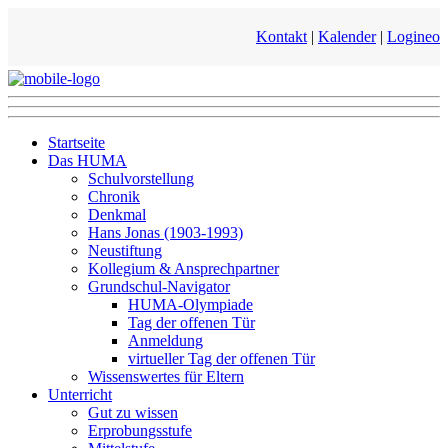
Kontakt
|
Kalender
|
Logineo
Startseite
Das HUMA
Schulvorstellung
Chronik
Denkmal
Hans Jonas (1903-1993)
Neustiftung
Kollegium & Ansprechpartner
Grundschul-Navigator
HUMA-Olympiade
Tag der offenen Tür
Anmeldung
virtueller Tag der offenen Tür
Wissenswertes für Eltern
Unterricht
Gut zu wissen
Erprobungsstufe