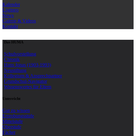
Kalender
Logineo
News
Galerie & Videos
Kontakt
Das HUMA
Schulvorstellung
Chronik
Hans Jonas (1903-1993)
Neustiftung
Kollegium & Ansprechpartner
Grundschul-Navigator
Wissenswertes für Eltern
Unterricht
Gut zu wissen
Erprobungsstufe
Mittelstufe
Oberstufe
Fächer