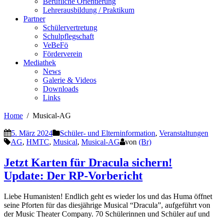
Berufliche Orientierung
Lehrerausbildung / Praktikum
Partner
Schülervertretung
Schulpflegschaft
VeBeFö
Förderverein
Mediathek
News
Galerie & Videos
Downloads
Links
Home
Musical-AG
5. März 2024
Schüler- und Elterninformation
,
Veranstaltungen
AG
,
HMTC
,
Musical
,
Musical-AG
von
(Br)
Jetzt Karten für Dracula sichern!
Update: Der RP-Vorbericht
Liebe Humanisten! Endlich geht es wieder los und das Huma öffnet
seine Pforten für das diesjährige Musical “Dracula”, aufgeführt von
der Music Theater Company. 70 Schülerinnen und Schüler auf und