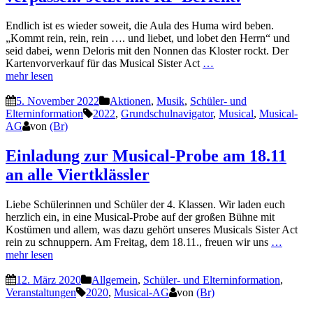
Endlich ist es wieder soweit, die Aula des Huma wird beben.
„Kommt rein, rein, rein …. und liebet, und lobet den Herrn“ und
seid dabei, wenn Deloris mit den Nonnen das Kloster rockt. Der
Kartenvorverkauf für das Musical Sister Act
…
mehr lesen
5. November 2022
Aktionen
,
Musik
,
Schüler- und
Elterninformation
2022
,
Grundschulnavigator
,
Musical
,
Musical-
AG
von
(Br)
Einladung zur Musical-Probe am 18.11
an alle Viertklässler
Liebe Schülerinnen und Schüler der 4. Klassen. Wir laden euch
herzlich ein, in eine Musical-Probe auf der großen Bühne mit
Kostümen und allem, was dazu gehört unseres Musicals Sister Act
rein zu schnuppern. Am Freitag, dem 18.11., freuen wir uns
…
mehr lesen
12. März 2020
Allgemein
,
Schüler- und Elterninformation
,
Veranstaltungen
2020
,
Musical-AG
von
(Br)