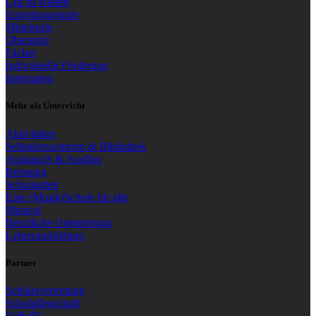
Gut zu wissen
Erprobungsstufe
Mittelstufe
Oberstufe
Fächer
Individuelle Förderung
Integration
Mehr als Unterricht
Aktivitäten
Selbstlernzentrum & Bibliothek
Austausch & Ausflug
Beratung
Schulgarten
Eine (Musik)Schule für alle
Musical
Berufliche Orientierung
Lehrerausbildung
Partner
Schülervertretung
Schulpflegschaft
VeBeFö