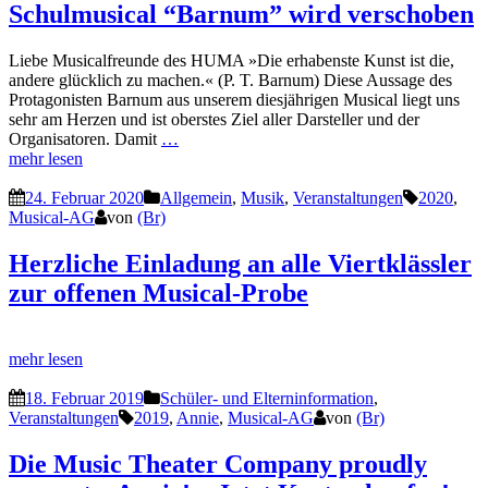
Schulmusical “Barnum” wird verschoben
Liebe Musicalfreunde des HUMA »Die erhabenste Kunst ist die,
andere glücklich zu machen.« (P. T. Barnum) Diese Aussage des
Protagonisten Barnum aus unserem diesjährigen Musical liegt uns
sehr am Herzen und ist oberstes Ziel aller Darsteller und der
Organisatoren. Damit
…
mehr lesen
24. Februar 2020
Allgemein
,
Musik
,
Veranstaltungen
2020
,
Musical-AG
von
(Br)
Herzliche Einladung an alle Viertklässler
zur offenen Musical-Probe
mehr lesen
18. Februar 2019
Schüler- und Elterninformation
,
Veranstaltungen
2019
,
Annie
,
Musical-AG
von
(Br)
Die Music Theater Company proudly