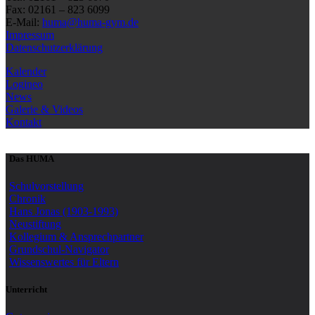
Fax: 02161 – 823 6099
E-Mail:
huma@huma-gym.de
Impressum
Datenschutzerklärung
Kalender
Logineo
News
Galerie & Videos
Kontakt
Das HUMA
Schulvorstellung
Chronik
Hans Jonas (1903-1993)
Neustiftung
Kollegium & Ansprechpartner
Grundschul-Navigator
Wissenswertes für Eltern
Unterricht