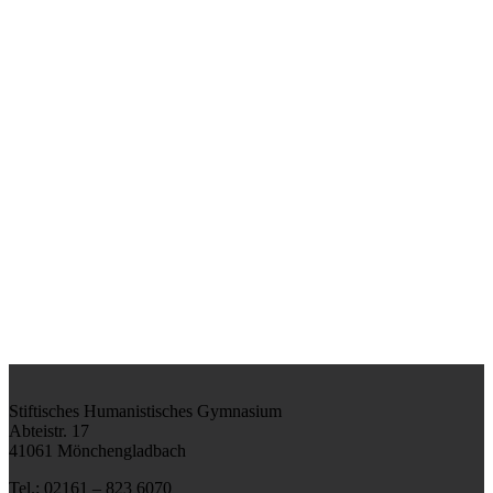
Stiftisches Humanistisches Gymnasium
Abteistr. 17
41061 Mönchengladbach
Tel.: 02161 – 823 6070