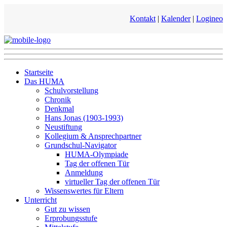
Kontakt
|
Kalender
|
Logineo
Startseite
Das HUMA
Schulvorstellung
Chronik
Denkmal
Hans Jonas (1903-1993)
Neustiftung
Kollegium & Ansprechpartner
Grundschul-Navigator
HUMA-Olympiade
Tag der offenen Tür
Anmeldung
virtueller Tag der offenen Tür
Wissenswertes für Eltern
Unterricht
Gut zu wissen
Erprobungsstufe