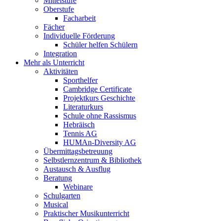
Mittelstufe
Oberstufe
Facharbeit
Fächer
Individuelle Förderung
Schüler helfen Schülern
Integration
Mehr als Unterricht
Aktivitäten
Sporthelfer
Cambridge Certificate
Projektkurs Geschichte
Literaturkurs
Schule ohne Rassismus
Hebräisch
Tennis AG
HUMAn-Diversity AG
Übermittagsbetreuung
Selbstlernzentrum & Bibliothek
Austausch & Ausflug
Beratung
Webinare
Schulgarten
Musical
Praktischer Musikunterricht