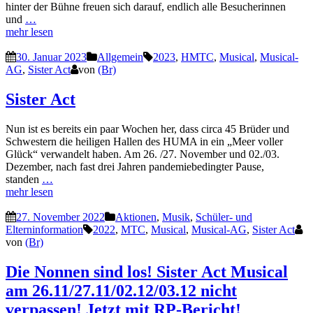
hinter der Bühne freuen sich darauf, endlich alle Besucherinnen
und
…
mehr lesen
30. Januar 2023
Allgemein
2023
,
HMTC
,
Musical
,
Musical-
AG
,
Sister Act
von
(Br)
Sister Act
Nun ist es bereits ein paar Wochen her, dass circa 45 Brüder und
Schwestern die heiligen Hallen des HUMA in ein „Meer voller
Glück“ verwandelt haben. Am 26. /27. November und 02./03.
Dezember, nach fast drei Jahren pandemiebedingter Pause,
standen
…
mehr lesen
27. November 2022
Aktionen
,
Musik
,
Schüler- und
Elterninformation
2022
,
MTC
,
Musical
,
Musical-AG
,
Sister Act
von
(Br)
Die Nonnen sind los! Sister Act Musical
am 26.11/27.11/02.12/03.12 nicht
verpassen! Jetzt mit RP-Bericht!